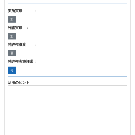
実施実績 ：
無
許諾実績 ：
無
特許権譲渡 ：
否
特許権実施許諾：
可
活用のヒント