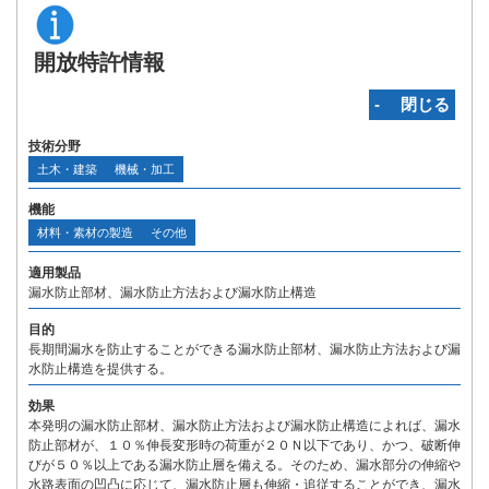
開放特許情報
‐ 閉じる
技術分野
土木・建築
機械・加工
機能
材料・素材の製造
その他
適用製品
漏水防止部材、漏水防止方法および漏水防止構造
目的
長期間漏水を防止することができる漏水防止部材、漏水防止方法および漏
水防止構造を提供する。
効果
本発明の漏水防止部材、漏水防止方法および漏水防止構造によれば、漏水
防止部材が、１０％伸長変形時の荷重が２０Ｎ以下であり、かつ、破断伸
びが５０％以上である漏水防止層を備える。そのため、漏水部分の伸縮や
水路表面の凹凸に応じて、漏水防止層も伸縮・追従することができ、漏水