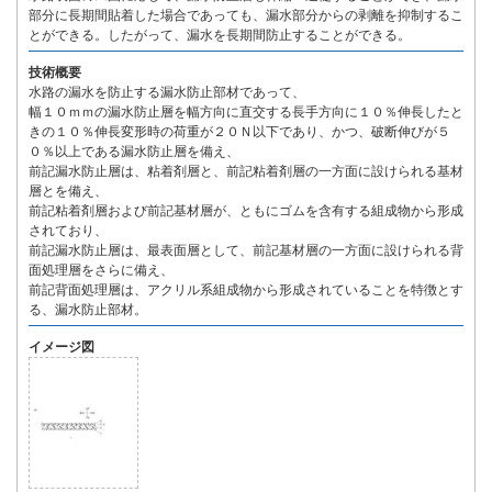
部分に長期間貼着した場合であっても、漏水部分からの剥離を抑制するこ
とができる。したがって、漏水を長期間防止することができる。
技術概要
水路の漏水を防止する漏水防止部材であって、
幅１０ｍｍの漏水防止層を幅方向に直交する長手方向に１０％伸長したと
きの１０％伸長変形時の荷重が２０Ｎ以下であり、かつ、破断伸びが５
０％以上である漏水防止層を備え、
前記漏水防止層は、粘着剤層と、前記粘着剤層の一方面に設けられる基材
層とを備え、
前記粘着剤層および前記基材層が、ともにゴムを含有する組成物から形成
されており、
前記漏水防止層は、最表面層として、前記基材層の一方面に設けられる背
面処理層をさらに備え、
前記背面処理層は、アクリル系組成物から形成されていることを特徴とす
る、漏水防止部材。
イメージ図