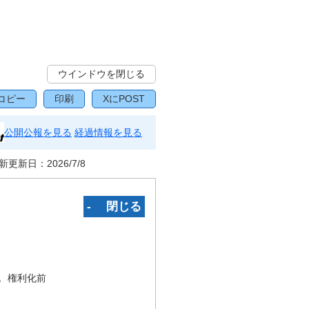
ウインドウを閉じる
コピー
印刷
XにPOST
公開公報を見る
経過情報を見る
新更新日：
2026/7/8
‐ 閉じる
況
権利化前