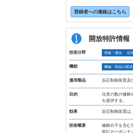
登録者への連絡はこちら
開放特許情報
技術分野
情報・通信
化
機能
機械・部品の製造
適用製品
反応制御装置及
目的
任意の数の修飾
を提供する。
効果
反応制御装置は
技術概要
修飾分子を含む
前記カーボンナ