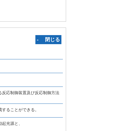
‐ 閉じる
る反応制御装置及び反応制御方法
成することができる。
励起光源と、