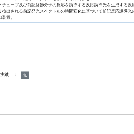
ノチューブ及び前記修飾分子の反応を誘導する反応誘導光を生成する反
り検出される前記発光スペクトルの時間変化に基づいて前記反応誘導光
御装置。
諾実績 ：
無