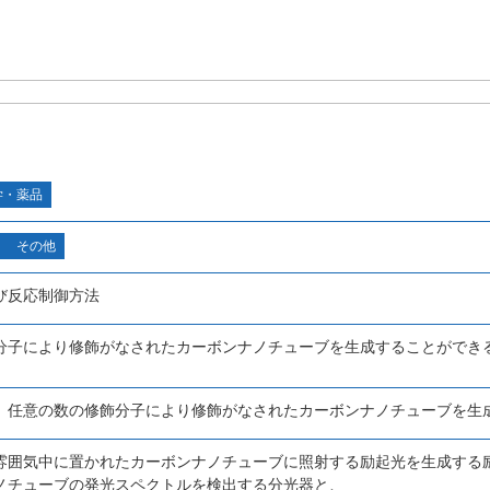
学・薬品
その他
び反応制御方法
分子により修飾がなされたカーボンナノチューブを生成することができ
、任意の数の修飾分子により修飾がなされたカーボンナノチューブを生
雰囲気中に置かれたカーボンナノチューブに照射する励起光を生成する
ノチューブの発光スペクトルを検出する分光器と、