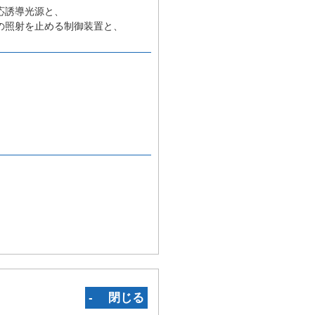
応誘導光源と、
の照射を止める制御装置と、
‐ 閉じる