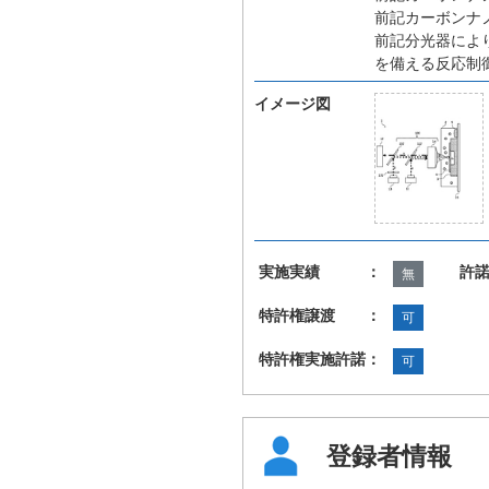
前記カーボンナ
前記分光器によ
を備える反応制
イメージ図
実施実績 ：
許
無
特許権譲渡 ：
可
特許権実施許諾：
可
登録者情報