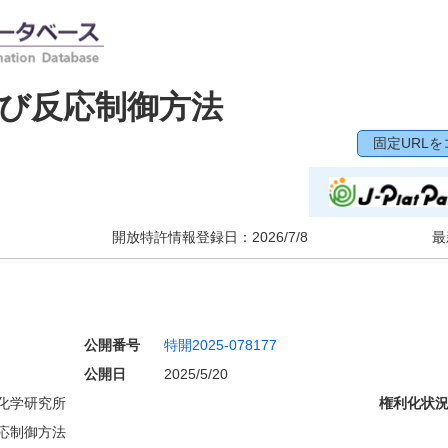
び反応制御方法
固定URLを
開放特許情報登録日：
2026/7/8
最
公開番号
特開2025-078177
公開日
2025/5/20
化学研究所
権利化状
応制御方法