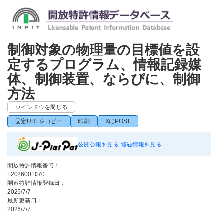
制御対象の物理量の目標値を設
定するプログラム、情報記録媒
体、制御装置、ならびに、制御
方法
ウインドウを閉じる
固定URLをコピー
印刷
XにPOST
公開公報を見る
経過情報を見る
開放特許情報番号：
L2026001070
開放特許情報登録日：
2026/7/7
最新更新日：
2026/7/7