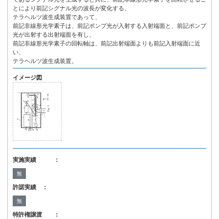
とにより前記シグナル光の波長が変化する、
テラヘルツ波生成装置であって、
前記非線形光学素子は、前記ポンプ光が入射する入射端面と、前記ポンプ
光が出射する出射端面を有し、
前記非線形光学素子の回転軸は、前記出射端面よりも前記入射端面に近
い、
テラヘルツ波生成装置。
イメージ図
実施実績 ：
無
許諾実績 ：
無
特許権譲渡 ：