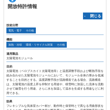
開放特許情報
‐ 閉じる
技術分野
電気・電子
その他
機能
加熱・冷却
環境・リサイクル対策
その他
適用製品
太陽電池モジュール
目的
太陽電池（ペロブスカイト太陽電池等）と温度調整手段および断熱手段を
組み合わせた太陽電池モジュールにおいて、モジュール全体の厚みを低減
することを目的とする。温度調整手段が流路構造である場合、流路構造
は、太陽電池の温度上昇を抑制する用途や、積雪時に加温した流体を流動
させて融雪を行う用途、さらに水を加温して温水を生成する用途などに利
用できる。
効果
フレキシブルな気体室カバー材が、動作時と保管時とで異なる湾曲形状を