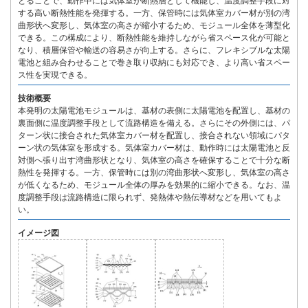
とることで、動作中には気体室が断熱層として機能し、温度調整手段に対
する高い断熱性能を発揮する。一方、保管時には気体室カバー材が別の湾
曲形状へ変形し、気体室の高さが縮小するため、モジュール全体を薄型化
できる。この構成により、断熱性能を維持しながら省スペース化が可能と
なり、積層保管や輸送の容易さが向上する。さらに、フレキシブルな太陽
電池と組み合わせることで巻き取り収納にも対応でき、より高い省スペー
ス性を実現できる。
技術概要
本発明の太陽電池モジュールは、基材の表側に太陽電池を配置し、基材の
裏面側に温度調整手段として流路構造を備える。さらにその外側には、パ
ターン状に接合された気体室カバー材を配置し、接合されない領域にパタ
ーン状の気体室を形成する。気体室カバー材は、動作時には太陽電池と反
対側へ張り出す湾曲形状となり、気体室の高さを確保することで十分な断
熱性を発揮する。一方、保管時には別の湾曲形状へ変形し、気体室の高さ
が低くなるため、モジュール全体の厚みを効果的に縮小できる。なお、温
度調整手段は流路構造に限られず、発熱体や熱伝導材などを用いてもよ
い。
イメージ図