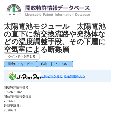
太陽電池モジュール 太陽電池
の直下に熱交換流路や発熱体な
どの温度調整手段、その下層に
空気室による断熱層
ウインドウを閉じる
固定URLをコピー
印刷
XにPOST
公開公報を見る
経過情報を見る
開放特許情報番号：
L2026001023
開放特許情報登録日：
2026/7/6
最新更新日：
2026/7/9