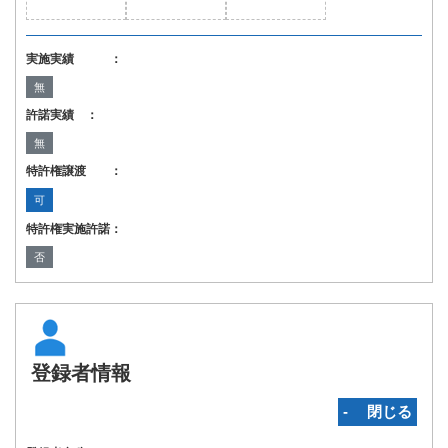
実施実績 ：
無
許諾実績 ：
無
特許権譲渡 ：
可
特許権実施許諾：
否
登録者情報
‐ 閉じる