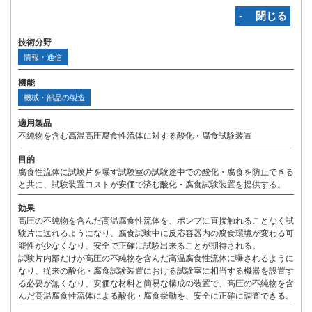
‐ 閉じる
技術分野
情報・通信
機能
機械・部品の製造
適用製品
不純物を含む高温高圧腐食性流体に対する酸化・腐食試験装置
目的
腐食性流体に試験片を曝す試験室の試験途中での酸化・腐食を防止できる
と共に、試験装置コストが安価で済む酸化・腐食試験装置を提供する。
効果
高圧の不純物を含んだ高温腐食性流体を、ポンプに直接触れることなく試
験片に送れるようになり、腐食試験中に反応容器内の腐食環境が変わる可
能性が少なくなり、安全で正確に試験出来ることが期待される。
試験片内部だけが高圧の不純物を含んだ高温腐食性流体に曝されるように
なり、従来の酸化・腐食試験装置における試験室に相当する機器を設置す
る必要が無くなり、安価な材料と簡易な構成の装置で、高圧の不純物を含
んだ高温腐食性流体による酸化・腐食挙動を、安全に正確に調査できる。