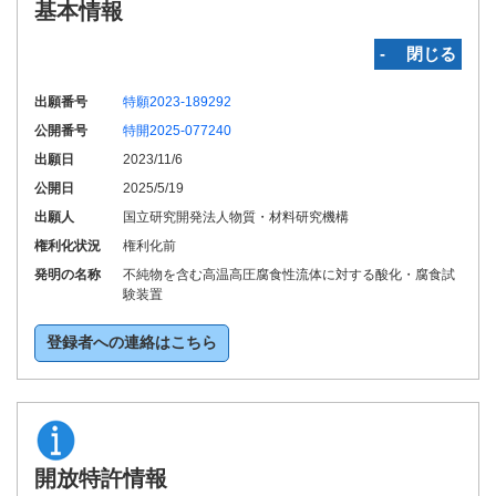
基本情報
‐ 閉じる
出願番号
特願2023-189292
公開番号
特開2025-077240
出願日
2023/11/6
公開日
2025/5/19
出願人
国立研究開発法人物質・材料研究機構
権利化状況
権利化前
発明の名称
不純物を含む高温高圧腐食性流体に対する酸化・腐食試
験装置
登録者への連絡はこちら
開放特許情報