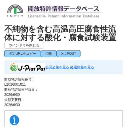
不純物を含む高温高圧腐食性流
体に対する酸化・腐食試験装置
ウインドウを閉じる
固定URLをコピー
印刷
XにPOST
公開公報を見る
経過情報を見る
開放特許情報番号：
L2026001011
開放特許情報登録日：
2026/6/30
最新更新日：
2026/6/30