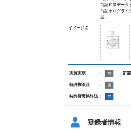
前記映像データ
前記ホログラム
置。
イメージ図
実施実績 ：
許
無
特許権譲渡 ：
否
特許権実施許諾：
可
登録者情報