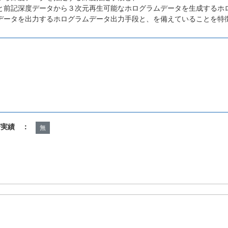
と前記深度データから３次元再生可能なホログラムデータを生成するホ
データを出力するホログラムデータ出力手段と、を備えていることを特
諾実績 ：
無