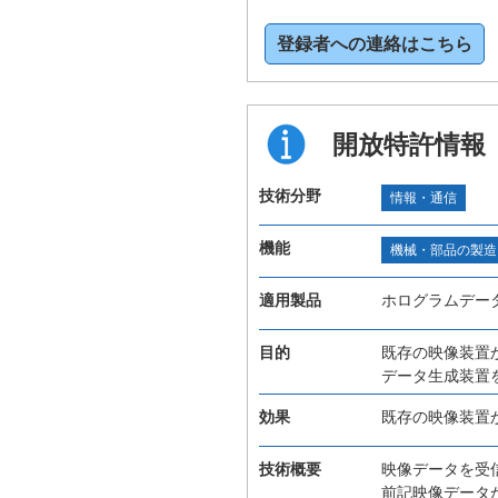
登録者への連絡はこちら
開放特許情報
技術分野
情報・通信
機能
機械・部品の製造
適用製品
ホログラムデー
目的
既存の映像装置
データ生成装置
効果
既存の映像装置
技術概要
映像データを受
前記映像データ