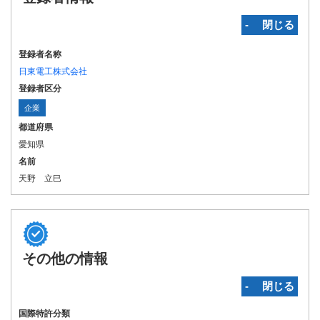
‐ 閉じる
登録者名称
日東電工株式会社
登録者区分
企業
都道府県
愛知県
名前
天野 立巳
その他の情報
‐ 閉じる
国際特許分類