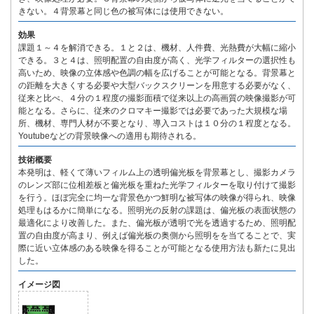
きない。４背景幕と同じ色の被写体には使用できない。
効果
課題１～４を解消できる。１と２は、機材、人件費、光熱費が大幅に縮小
できる。３と４は、照明配置の自由度が高く、光学フィルターの選択性も
高いため、映像の立体感や色調の幅を広げることが可能となる。背景幕と
の距離を大きくする必要や大型バックスクリーンを用意する必要がなく、
従来と比べ、４分の１程度の撮影面積で従来以上の高画質の映像撮影が可
能となる。さらに、従来のクロマキー撮影では必要であった大規模な場
所、機材、専門人材が不要となり、導入コストは１０分の１程度となる。
Youtubeなどの背景映像への適用も期待される。
技術概要
本発明は、軽くて薄いフィルム上の透明偏光板を背景幕とし、撮影カメラ
のレンズ部に位相差板と偏光板を重ねた光学フィルターを取り付けて撮影
を行う。ほぼ完全に均一な背景色かつ鮮明な被写体の映像が得られ、映像
処理もはるかに簡単になる。照明光の反射の課題は、偏光板の表面状態の
最適化により改善した。また、偏光板が透明で光を透過するため、照明配
置の自由度が高まり、例えば偏光板の奥側から照明をを当てることで、実
際に近い立体感のある映像を得ることが可能となる使用方法も新たに見出
した。
イメージ図