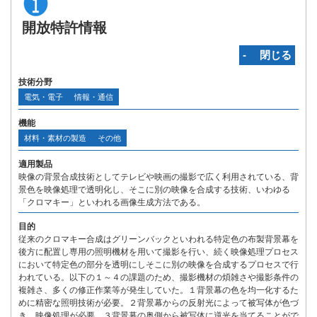
開放特許情報
‐ 閉じる
技術分野
電気・電子
情報・通信
機能
材料・素材の製造
その他
適用製品
映像の背景合成技術としてテレビや映画の撮影で広く利用されている、背
景色を映像処理で透明化し、そこに別の映像を合成する技術、いわゆる
「クロマキー」といわれる画像生成方法である。
目的
従来のクロマキー合成はグリーンバックといわれる特定色の布製背景幕を
後方に配置し専用の照明機材を用いて撮影を行い、続く映像処理プロセス
において特定色の部分を透明にしそこに別の映像を合成するプロセスで行
われている。以下の１～４の課題のため、撮影機材の煩雑さや撮影条件の
複雑さ、多くの修正作業等が発生していた。１背景幕の色を均一化するた
めに精密な照明技術が必要。２背景幕からの反射光によって被写体が色づ
き、映像処理が必要。３背景幕の奥側から被写体に逆光を当てることがで