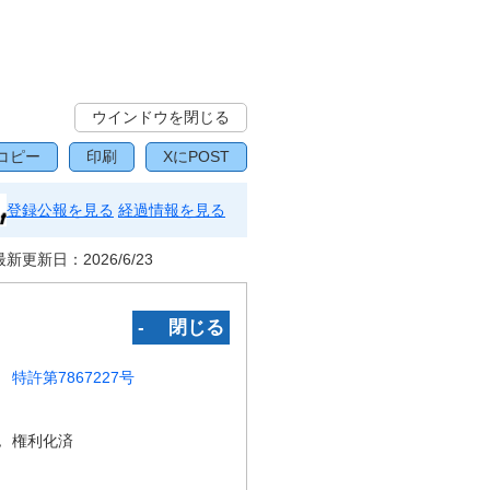
ウインドウを閉じる
コピー
印刷
XにPOST
登録公報を見る
経過情報を見る
最新更新日：
2026/6/23
‐ 閉じる
特許第7867227号
況
権利化済