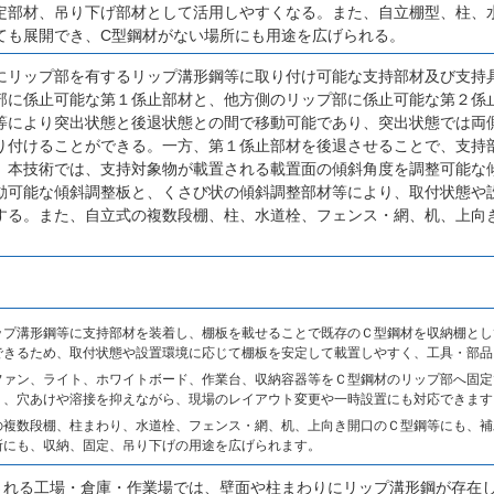
定部材、吊り下げ部材として活用しやすくなる。また、自立棚型、柱、
ても展開でき、C型鋼材がない場所にも用途を広げられる。
にリップ部を有するリップ溝形鋼等に取り付け可能な支持部材及び支持
部に係止可能な第１係止部材と、他方側のリップ部に係止可能な第２係
等により突出状態と後退状態との間で移動可能であり、突出状態では両
り付けることができる。一方、第１係止部材を後退させることで、支持
、本技術では、支持対象物が載置される載置面の傾斜角度を調整可能な
動可能な傾斜調整板と、くさび状の傾斜調整部材等により、取付状態や
する。また、自立式の複数段棚、柱、水道栓、フェンス・網、机、上向
ップ溝形鋼等に支持部材を装着し、棚板を載せることで既存のＣ型鋼材を収納棚とし
できるため、取付状態や設置環境に応じて棚板を安定して載置しやすく、工具・部品
ファン、ライト、ホワイトボード、作業台、収納容器等をＣ型鋼材のリップ部へ固定
く、穴あけや溶接を抑えながら、現場のレイアウト変更や一時設置にも対応できます
の複数段棚、柱まわり、水道栓、フェンス・網、机、上向き開口のＣ型鋼等にも、補
所にも、収納、固定、吊り下げの用途を広げられます。
される工場・倉庫・作業場では、壁面や柱まわりにリップ溝形鋼が存在