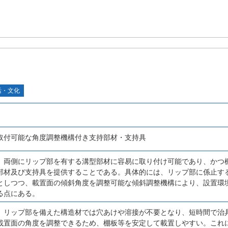
活・文化
取付可能な角度調整機構付き支持部材・支持具
、両側にリップ部を有する溝型部材に容易に取り付け可能であり、かつ
部材及び支持具を提供することである。具体的には、リップ部に係止す
としつつ、載置面の傾斜角度を調整可能な傾斜調整機構により、設置環
る点にある。
、リップ部を備えた構造材では穴あけや溶接が不要となり、短時間で治
載置面の角度を調整できるため、棚板等を安定して載置しやすい。これ