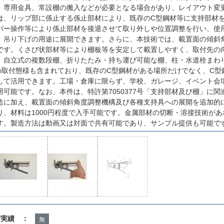
、専用金具、常設棚の搬入などが必要となる場合があり、レイアウト変
は、リップ部に係止する係止部材により、既存のC型鋼材等に支持部材
バー操作等により係止部材を後退させて取り外しや位置調整を行い、使
、吊り下げの用途に展開できます。さらに、本技術では、載置面の傾斜
です。くさび状部材等により棚板等を安定して載置しやすく、取付先の
、自立式の複数段棚、折りたたみ・持ち運び可能な棚、柱・水道栓まわ
の取付態様も含まれており、既存のC型鋼材がある場所だけでなく、C型
して活用できます。工場・倉庫に限らず、学校、ガレージ、イベント会
用可能です。なお、本件は、特許第7050377号「支持部材及び棚」に
造に加え、載置面の傾斜角度調整機構及び各種支持具への展開を追加的
り、材料は1000円程度で入手可能です。金属部材の切断・溶接技術があ
す。製造方法は動画又は対面で共有可能であり、サンプル提供も可能で
諾実績 ：
無