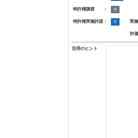
特許権譲渡 ：
否
特許権実施許諾：
実
可
対
活用のヒント