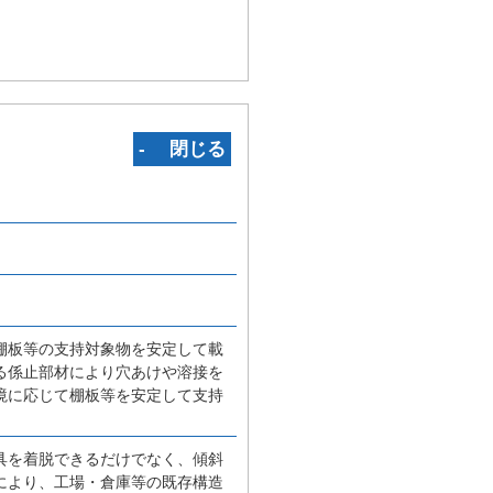
‐ 閉じる
棚板等の支持対象物を安定して載
る係止部材により穴あけや溶接を
境に応じて棚板等を安定して支持
具を着脱できるだけでなく、傾斜
により、工場・倉庫等の既存構造