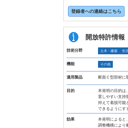
登録者への連絡はこちら
開放特許情報
技術分野
土木・建築
生
機能
その他
適用製品
断面Ｃ型部材に
目的
本発明の目的は
置しやすい支持
抑えて着脱可能
できるようにす
効果
本発明によると
調整機構により