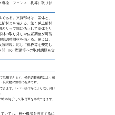
水道栓、フェンス、机等に取り付
具である。支持部材は、基体と、
止部材とを備える。第１係止部材
側のリップ部に係止して基体をリ
部材の取り外しや位置調整が可能
傾斜調整機構を備える。例えば、
設置環境に応じて棚板等を安定し
き開口のC型鋼等への取付態様も含
て活用できます。傾斜調整機構により載
・長尺物の整理に有効です。
できます。レバー操作等により取り付け
。
助部材を介して取付面を形成できます。
していても、棚や機器を設置するに