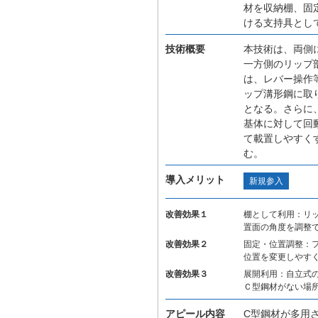
材を収納棚、固
ける支持具とし
技術概要
本技術は、両側
一方側のリップ
は、レバー操作
ップ溝形鋼に取
となる。さらに
基体に対して回
て載置しやすく
む。
導入メリット
新規参入
改善効果１
棚として利用：リ
置面の角度を調整
改善効果２
固定・位置調整：
位置を変更しやす
改善効果３
展開利用：自立式
Ｃ型鋼材がない場
アピール内容
C型鋼材が多用