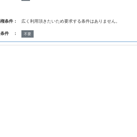
施権条件：
広く利用頂きたいため要求する条件はありません。
価条件 ：
不要