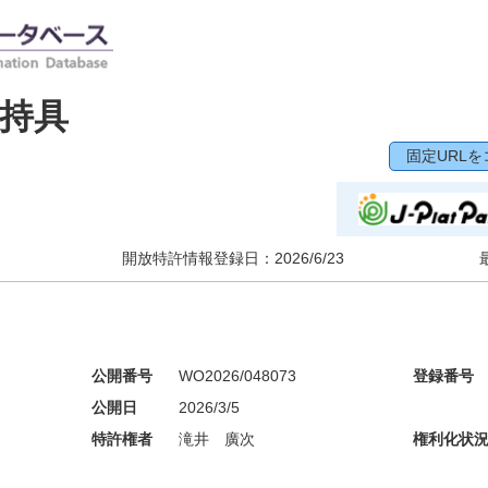
持具
固定URLを
開放特許情報登録日：
2026/6/23
公開番号
WO2026/048073
登録番号
公開日
2026/3/5
特許権者
滝井 廣次
権利化状