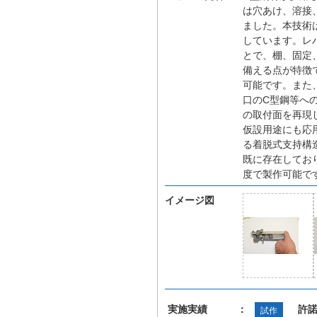
は穴あけ、溶接
ました。本技術
しています。レ
とで、棚、固定
備える点が特徴
可能です。また
口のC型鋼等へ
の取付面を再現
仮設用途にも応
る着脱式支持構
既に存在してお
度で製作可能で
イメージ図
実施実績 ：
許
試作