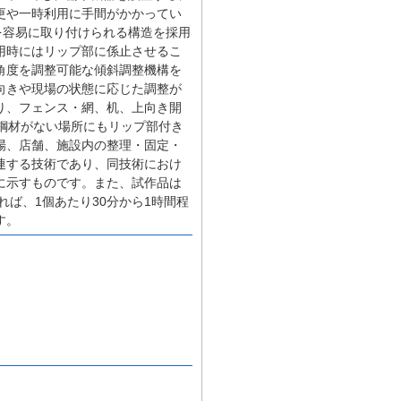
更や一時利用に手間がかかってい
を容易に取り付けられる構造を採用
用時にはリップ部に係止させるこ
角度を調整可能な傾斜調整機構を
向きや現場の状態に応じた調整が
り、フェンス・網、机、上向き開
鋼材がない場所にもリップ部付き
場、店舗、施設内の整理・固定・
関連する技術であり、同技術におけ
に示すものです。また、試作品は
れば、1個あたり30分から1時間程
す。