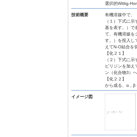
選択的Wittig
技術概要
有機溶媒中で、
（１）下式に示
基を表す。）で
て、有機溶媒をジ
す。）を投入して
えてN-O結合
【化２１】
（２）下式に示
ピリジンを加え
ン（化合物3）
【化２２】
から成る、α，
イメージ図