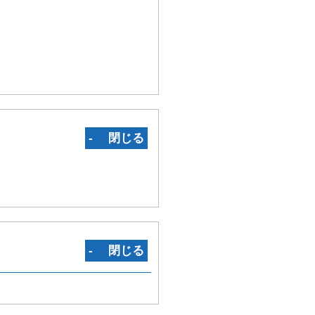
‐ 閉じる
‐ 閉じる