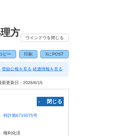
処理方
ウインドウを閉じる
コピー
印刷
XにPOST
る
登録公報を見る
経過情報を見る
最新更新日：
2026/6/15
‐ 閉じる
特許第6715075号
況
権利化済