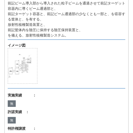
前記ビーム導入部から導入された粒子ビームを通過させて前記ターゲット
容器内に導くビーム通過部と、
前記ターゲット容器と、前記ビーム通過部の少なくとも一部と、を収容す
る筐体と、を有する、
放射性核種製造装置と、
前記筐体内を陰圧に保持する陰圧保持装置と、
を備える、放射性核種製造システム。
イメージ図
実施実績 ：
無
許諾実績 ：
無
特許権譲渡 ：