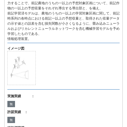
力することで、前記農地のうちの一以上の予想対象区画について、前記作
物の一以上の予想収量をそれぞれ導出する導出部と、を備え、
前記学習済モデルは、農地のうちの一以上の学習対象区画に関して、前記
時系列の各時点における前記一以上の予想収量と、取得された収量データ
の示す値との誤差を含む損失関数が小さくなるように、畳み込みニューラ
ルおよびリカレントニューラルネットワークを含む機械学習モデルを予め
学習したものである、
情報処理装置。
イメージ図
実施実績 ：
無
許諾実績 ：
無