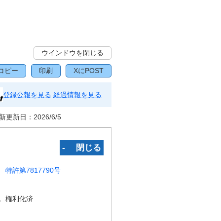
ウインドウを閉じる
コピー
印刷
XにPOST
登録公報を見る
経過情報を見る
新更新日：
2026/6/5
‐ 閉じる
特許第7817790号
況
権利化済