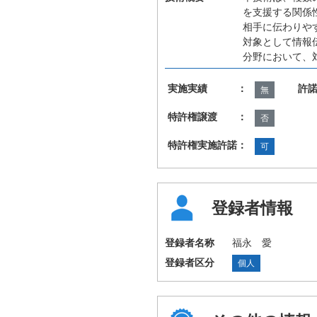
を支援する関係
相手に伝わりや
対象として情報
分野において、
実施実績 ：
許
無
特許権譲渡 ：
否
特許権実施許諾：
可
登録者情報
登録者名称
福永 愛
登録者区分
個人