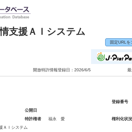
情支援ＡＩシステム
固定URLを
開放特許情報登録日：
2026/6/5
最
登録番号
公開日
特許権者
福永 愛
権利化状
援ＡＩシステム