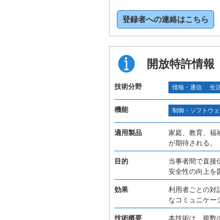
登録者への連絡はこちら
開放特許情報
技術分野
情報・通信
生
機能
制御・ソフトウェ
適用製品
家庭、教育、福
が期待される。
目的
当事者間で直接
安全性の向上を
効果
利用者ごとの対
なコミュニケー
技術概要
本技術は、複数