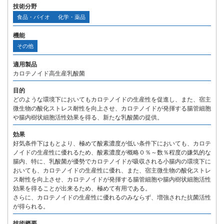
技術分野
食品・バイオ
化学・薬品
機能
その他
適用製品
カロテノイド高生産乳酸菌
目的
どのような環境下においてもカロテノイドの生産性を促進し、また、宿主
微生物の酸化ストレス耐性を向上させ、カロテノイドが発揮する腸管細胞
や腸内樹状細胞活性効果を得る、新たな乳酸菌の提供。
効果
好気条件下はもとより、極めて酸素濃度が低い条件下においても、カロテ
ノイドの生産性に優れるため、酸素濃度が概略０％～数％程度の嫌気的な
腸内、特に、乳酸菌が優勢でカロテノイドが吸収される小腸内の環境下に
おいても、カロテノイドの生産性に優れ、また、宿主微生物の酸化ストレ
ス耐性を向上させ、カロテノイドが発揮する腸管細胞や腸内樹状細胞活性
効果を得ることが出来るため、極めて有用である。
さらに、カロテノイドの生産性に優れるのみならず、増強された抗菌活性
が得られる。
技術概要