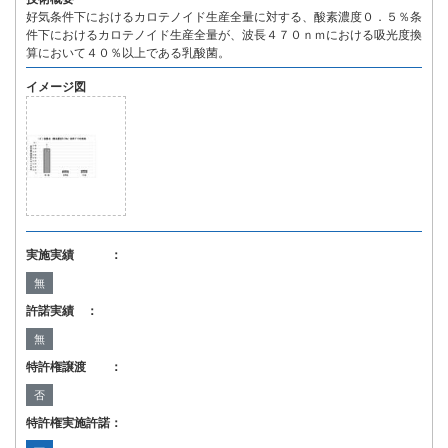
好気条件下におけるカロテノイド生産全量に対する、酸素濃度０．５％条
件下におけるカロテノイド生産全量が、波長４７０ｎｍにおける吸光度換
算において４０％以上である乳酸菌。
イメージ図
実施実績 ：
無
許諾実績 ：
無
特許権譲渡 ：
否
特許権実施許諾：