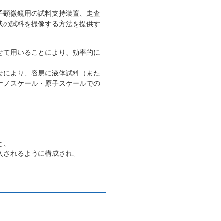
子顕微鏡用の試料支持装置、走査
状の試料を撮像する方法を提供す
せて用いることにより、効率的に
せにより、容易に液体試料（また
ナノスケール・原子スケールでの
と、
入されるように構成され、