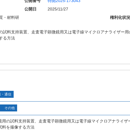
公開番号
特開2025-173043
公開日
2025/11/27
質・材料研
権利化状
の試料支持装置、走査電子顕微鏡用又は電子線マイクロアナライザー用
する方法
報・通信
その他
鏡用の試料支持装置、走査電子顕微鏡用又は電子線マイクロアナライザ
試料を撮像する方法