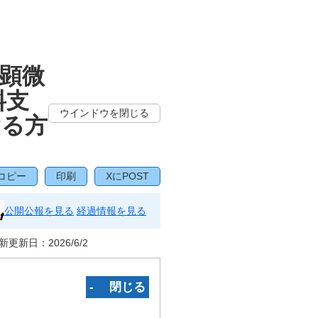
顕微
料支
ウインドウを閉じる
する方
コピー
印刷
XにPOST
公開公報を見る
経過情報を見る
新更新日：
2026/6/2
‐ 閉じる