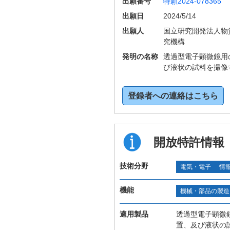
出願番号
特願2024-078365
出願日
2024/5/14
出願人
国立研究開発法人物
究機構
発明の名称
透過型電子顕微鏡用
び液状の試料を撮像
登録者への連絡はこちら
開放特許情報
技術分野
電気・電子
情
機能
機械・部品の製造
適用製品
透過型電子顕微
置、及び液状の