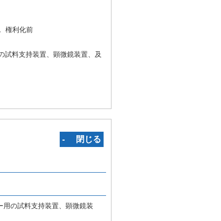
況
権利化前
の試料支持装置、顕微鏡装置、及
‐ 閉じる
ー用の試料支持装置、顕微鏡装