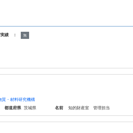
諾実績 ：
無
物質・材料研究機構
都道府県
茨城県
名前
知的財産室 管理担当