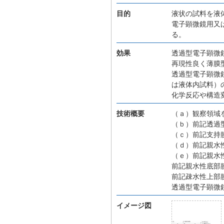
目的
液状の試料を液
電子顕微鏡用又
る。
効果
透過型電子顕微
再現性良く薄膜
透過型電子顕微
は液体内試料）
化学反応や構造
技術概要
（ａ）観察領域
（ｂ）前記透過
（ｃ）前記支持
（ｄ）前記親水
（ｅ）前記親水
前記親水性底部
前記疎水性上部
透過型電子顕微
イメージ図