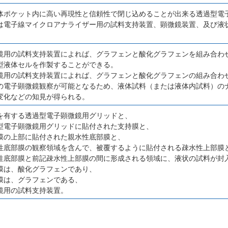
体ポケット内に高い再現性と信頼性で閉じ込めることが出来る透過型電
は電子線マイクロアナライザー用の試料支持装置、顕微鏡装置、及び液
鏡用の試料支持装置によれば、グラフェンと酸化グラフェンを組み合わ
型液体セルを作製することができる。
鏡用の試料支持装置によれば、グラフェンと酸化グラフェンの組み合わ
の電子顕微鏡観察が可能となるため、液体試料（または液体内試料）の
変化などの知見が得られる。
を有する透過型電子顕微鏡用グリッドと、
型電子顕微鏡用グリッドに貼付された支持膜と、
膜の上部に貼付された親水性底部膜と、
性底部膜の観察領域を含んで、被覆するように貼付される疎水性上部膜
性底部膜と前記疎水性上部膜の間に形成される領域に、液状の試料が封
膜は、酸化グラフェンであり、
膜は、グラフェンである、
鏡用の試料支持装置。