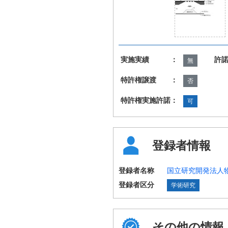
実施実績 ：
許
無
特許権譲渡 ：
否
特許権実施許諾：
可
登録者情報
登録者名称
国立研究開発法人
登録者区分
学術研究
その他の情報