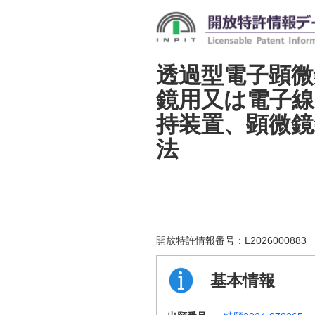
透過型電子顕微
鏡用又は電子
持装置、顕微鏡
法
開放特許情報番号：
L2026000883
基本情報