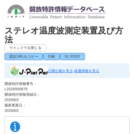
ステレオ温度波測定装置及び方
法
ウインドウを閉じる
固定URLをコピー
印刷
XにPOST
公開公報を見る
経過情報を見る
開放特許情報番号：
L2026000879
開放特許情報登録日：
2026/6/2
最新更新日：
2026/6/2