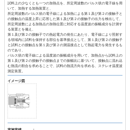
試料上の少なくとも一つの加熱点を、所定周波数のパルス状の電子線を用
いて、加熱する加熱装置と、
所定周波数のパルス状の電子線による加熱による第１及び第２の接触子と
の接触点の温度上昇に応答した第１及び第２の接触子の出力を検出して、
所定周波数による加熱点の加熱位置に対応する温度波の振幅成分を計測す
る装置とを備え、
第１及び第２の接触子での熱起電力の発生にあたり、電子線により照射す
る領域内に試料を保持する部位を基準接点として、第１及び第２の接触子
と試料との接触点を第１及び第２の測温接点として熱起電力を発生するも
のであり、
パルス状の電子線による温度波の振幅成分を用いて、加熱点から試料上の
第１及び第２の接触子の接触点までの振幅比に基づいて、接触点に流れ込
む熱流の割合を求めることで、試料の熱流方向を求める、ステレオ温度波
測定装置。
イメージ図
実施実績 ：