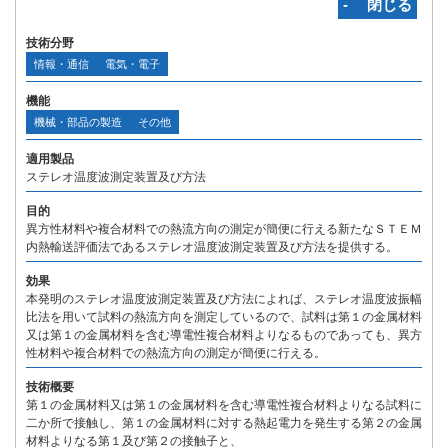
‐ 閉じる
技術分野
情報・通信
電気・電子
機能
機械・部品の製造
その他
適用製品
ステレオ温度波測定装置及び方法
目的
異方性材料や複合材料での熱流方向の測定が簡便に行える新たなＳＴＥＭ
内熱輸送評価法であるステレオ温度波測定装置及び方法を提供する。
効果
本発明のステレオ温度波測定装置及び方法によれば、ステレオ温度波振幅
比法を用いて試料の熱流方向を測定しているので、試料は第１の金属材料
又は第１の金属材料を含む導電性複合材料よりなるものであっても、異方
性材料や複合材料での熱流方向の測定が簡便に行える。
技術概要
第１の金属材料又は第１の金属材料を含む導電性複合材料よりなる試料に
二か所で接触し、第１の金属材料に対する熱起電力を発生する第２の金属
材料よりなる第１及び第２の接触子と、