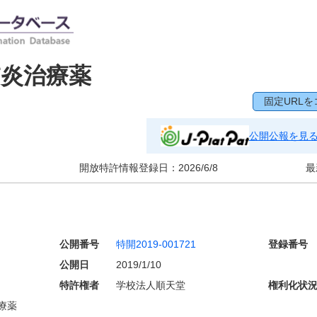
炎治療薬
固定URLを
公開公報を見
開放特許情報登録日：
2026/6/8
最
公開番号
特開2019-001721
登録番号
公開日
2019/1/10
特許権者
学校法人順天堂
権利化状
療薬