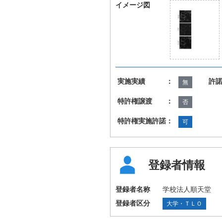
イメージ図
実施実績 ：
許
無
特許権譲渡 ：
否
特許権実施許諾：
可
登録者情報
登録者名称
学校法人順天堂
登録者区分
大学・ＴＬＯ