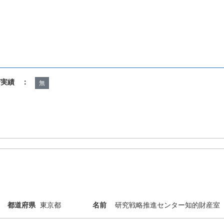
諾実績 ：
無
都道府県
東京都
名前
研究戦略推進センター知的財産室