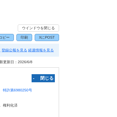
ウインドウを閉じる
コピー
印刷
XにPOST
る
登録公報を見る
経過情報を見る
新更新日：
2026/6/8
‐ 閉じる
特許第6980250号
況
権利化済