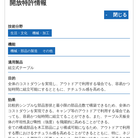
開放特許情報
‐ 閉じる
技術分野
生活・文化
機械・加工
機能
機械・部品の製造
その他
適用製品
組立式テーブル
目的
全体のコストダウンを実現し、アウトドアで利用する場合でも、容易かつ
短時間に組立可能にするとともに、ナチュラル感を高める。
効果
比較的シンプルな部品形状と最小限の部品点数で構築できるため、全体の
コストダウンを実現できる。キャンプ等のアウトドアで利用する場合であ
っても、容易かつ短時間に組立てることができる。また、テーブル天板全
体の平坦性及び剛性（強度）を飛躍的に高めることができる。
全ての構成部品を木工部品により構成可能になるため、アウトドアで利用
する際におけるナチュラル感を高めることができるとともに、特に、ネジ