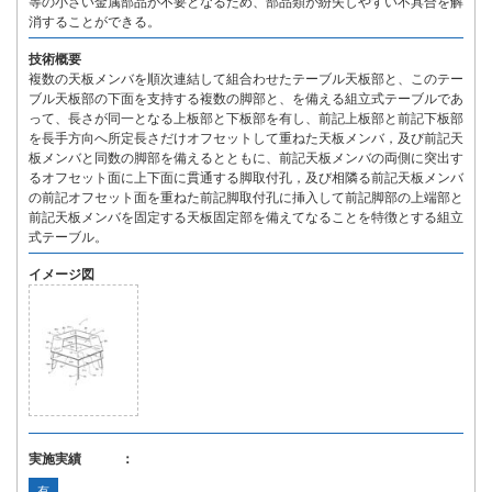
等の小さい金属部品が不要となるため、部品類が紛失しやすい不具合を解
消することができる。
技術概要
複数の天板メンバを順次連結して組合わせたテーブル天板部と、このテー
ブル天板部の下面を支持する複数の脚部と、を備える組立式テーブルであ
って、長さが同一となる上板部と下板部を有し、前記上板部と前記下板部
を長手方向へ所定長さだけオフセットして重ねた天板メンバ，及び前記天
板メンバと同数の脚部を備えるとともに、前記天板メンバの両側に突出す
るオフセット面に上下面に貫通する脚取付孔，及び相隣る前記天板メンバ
の前記オフセット面を重ねた前記脚取付孔に挿入して前記脚部の上端部と
前記天板メンバを固定する天板固定部を備えてなることを特徴とする組立
式テーブル。
イメージ図
実施実績 ：
有