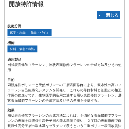
開放特許情報
‐ 閉じる
技術分野
化学・薬品
食品・バイオ
機能
材料・素材の製造
適用製品
層状表面修飾フラーレン、層状表面修飾フラーレンの合成方法及びその使
用
目的
両親媒性ポリマーと天然ポリマーの二層表面修飾により、親水性の高いフ
ラーレン自己組織化システムを開発し、これらの修飾材料と細胞との相互
作用の促進ができ、生物医学的応用に適する層状表面修飾フラーレン、層
状表面修飾フラーレンの合成方法及びその使用を提供する。
効果
層状表面修飾フラーレンの合成方法によれば、予備的な表面修飾でフラー
レンの表面を両親媒性高分子層の疎水基側で覆い、２度目の表面修飾で両
親媒性高分子層の親水基をゼラチンで覆うという二重ポリマー表面改質法