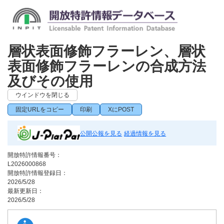
層状表面修飾フラーレン、層状
表面修飾フラーレンの合成方法
及びその使用
ウインドウを閉じる
固定URLをコピー
印刷
XにPOST
公開公報を見る
経過情報を見る
開放特許情報番号：
L2026000868
開放特許情報登録日：
2026/5/28
最新更新日：
2026/5/28