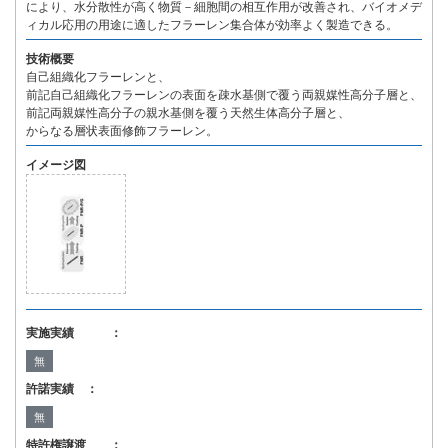
により、水分散性が高く物質－細胞間の相互作用が改善され、バイオメデ
ィカル応用の用途に適したフラーレン集合体が効率よく製造できる。
技術概要
自己組織化フラーレンと、
前記自己組織化フラーレンの表面を疎水基側で覆う両親媒性高分子層と、
前記両親媒性高分子の親水基側を覆う天然生体高分子層と、
からなる層状表面修飾フラーレン。
イメージ図
実施実績 ：
無
許諾実績 ：
無
特許権譲渡 ：