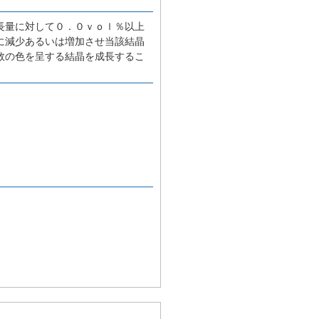
長量に対して０．０ｖｏｌ％以上
に減少あるいは増加させ当該結晶
数の色を呈する結晶を成長するこ