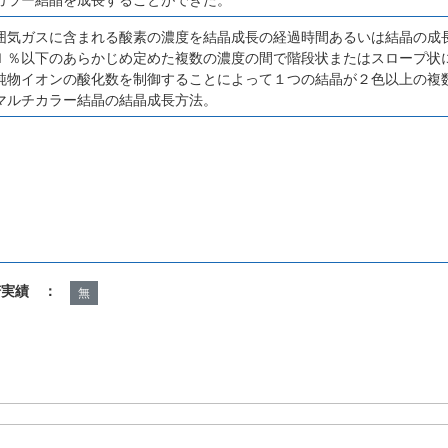
囲気ガスに含まれる酸素の濃度を結晶成長の経過時間あるいは結晶の成
ｌ％以下のあらかじめ定めた複数の濃度の間で階段状またはスロープ状
純物イオンの酸化数を制御することによって１つの結晶が２色以上の複
マルチカラー結晶の結晶成長方法。
諾実績 ：
無