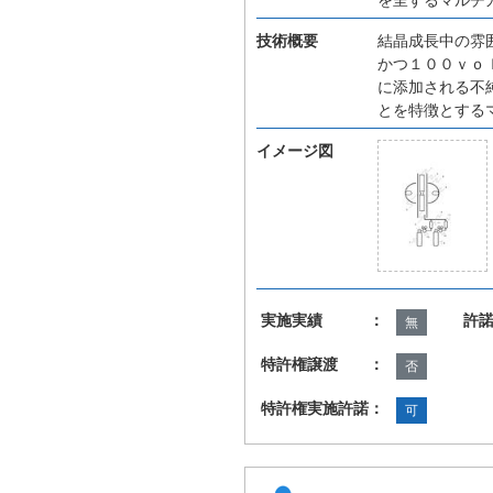
技術概要
結晶成長中の雰
かつ１００ｖｏ
に添加される不
とを特徴とする
イメージ図
実施実績 ：
許
無
特許権譲渡 ：
否
特許権実施許諾：
可