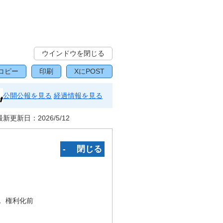
ウインドウを閉じる
コピー
印刷
XにPOST
公開公報を見る
経過情報を見る
最新更新日：
2026/5/12
‐ 閉じる
況
権利化前