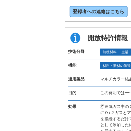
登録者への連絡はこちら
開放特許情報
技術分野
無機材料
生活
機能
材料・素材の製造
適用製品
マルチカラー結
目的
この発明では一
効果
雰囲気ガス中の
にＯ↓２ガスと
を接続するだけ
として添加した
を呈するマルチ