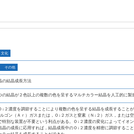
・文化
その他
晶の結晶成長方法
つの結晶が２色以上の複数の色を呈するマルチカラー結晶を人工的に製
Ｏ↓２濃度を調節することにより複数の色を呈する結晶を成長すること
アルゴン（Ａｒ）ガスまたは，Ｏ↓２ガスと窒素（Ｎ↓２）ガス，または
で特別な装置が不要という利点がある。Ｏ↓２濃度の変化によってイオ
結晶の成長に応用すれば，結晶成長中のＯ↓２濃度を精密に調節するこ
カラー結晶を成長することができた。