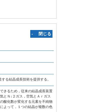
‐ 閉じる
造する結晶成長技術を提供する。
ができるため，従来の結晶成長装置
空気とＮ↓２ガス，空気とＡｒガス
ンの酸化数が変化する元素を不純物
とによって，１つの結晶が複数の色