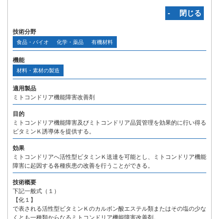
‐ 閉じる
技術分野
食品・バイオ
化学・薬品
有機材料
機能
材料・素材の製造
適用製品
ミトコンドリア機能障害改善剤
目的
ミトコンドリア機能障害及びミトコンドリア品質管理を効果的に行い得る
ビタミンＫ誘導体を提供する。
効果
ミトコンドリアへ活性型ビタミンＫ送達を可能とし、ミトコンドリア機能
障害に起因する各種疾患の改善を行うことができる。
技術概要
下記一般式（１）
【化１】
で表される活性型ビタミンＫのカルボン酸エステル類またはその塩の少な
くとも一種類からなるミトコンドリア機能障害改善剤。