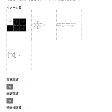
イメージ図
実施実績 ：
無
許諾実績 ：
無
特許権譲渡 ：