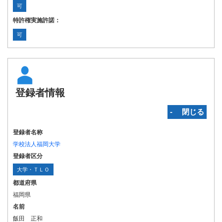
可
特許権実施許諾：
可
登録者情報
‐ 閉じる
登録者名称
学校法人福岡大学
登録者区分
大学・ＴＬＯ
都道府県
福岡県
名前
飯田 正和