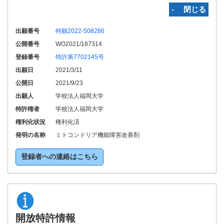
‐ 閉じる
出願番号
特願2022-508286
公開番号
WO2021/187314
登録番号
特許第7702145号
出願日
2021/3/11
公開日
2021/9/23
出願人
学校法人福岡大学
特許権者
学校法人福岡大学
権利化状況
権利化済
発明の名称
ミトコンドリア機能障害改善剤
登録者への連絡はこちら
開放特許情報