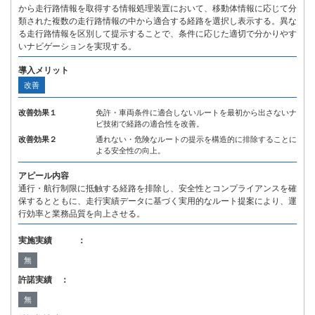
から走行路情報を取得する情報処理装置において、移動体情報に応じて分
類された複数の走行路情報の中から適合する経路を選択し表示する。異な
る走行路情報を区別して提示することで、条件に応じた適切で分かりやす
いナビゲーションを実現する。
導入メリット
改善
改善効果１
免許・車両条件に適合しないルートを最初から出さないナ
ビ技術で経路の適合性を改善。
改善効果２
通れない・危険なルートの提示を構造的に排除することに
よる安全性の向上。
アピール内容
通行・航行制限に抵触する経路を排除し、安全性とコンプライアンスを確
保するとともに、走行実績データに基づく実用的なルート提案により、運
行効率と業務品質を向上させる。
実施実績 ：
無
許諾実績 ：
無