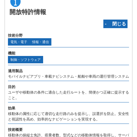
開放特許情報
‐ 閉じる
技術分野
電気・電子
情報・通信
機能
制御・ソフトウェア
適用製品
モバイルナビアプリ・車載ナビシステム・船舶や車両の運行管理システム
目的
ユーザや移動体の条件に適合した走行ルートを、簡便かつ正確に提示する
こと。
効果
移動体の属性に応じて適切な走行路のみを提示し、誤選択を防止。安全性
と視認性を高め、効率的なナビゲーションを実現する。
技術概要
移動体の操縦士免許、搭乗者数、型式などの移動体情報を取得し、サーバ