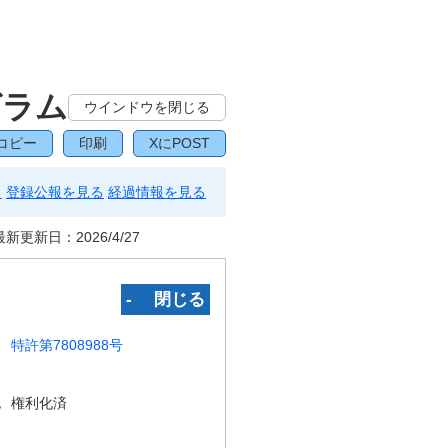
グラム
ウインドウを閉じる
コピー
印刷
XにPOST
る
登録公報を見る
経過情報を見る
最新更新日：
2026/4/27
‐ 閉じる
特許第7808988号
況
権利化済