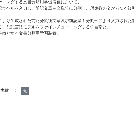
ーニングする文書分類用学習装置において、
記ラベルを入力し、前記文章を文単位に分割し、所定数の文からなる複
により生成された前記分割後文章及び前記第１分割部により入力された
て、前記言語モデルをファインチューニングする学習部と、
特徴とする文書分類用学習装置。
諾実績 ：
無