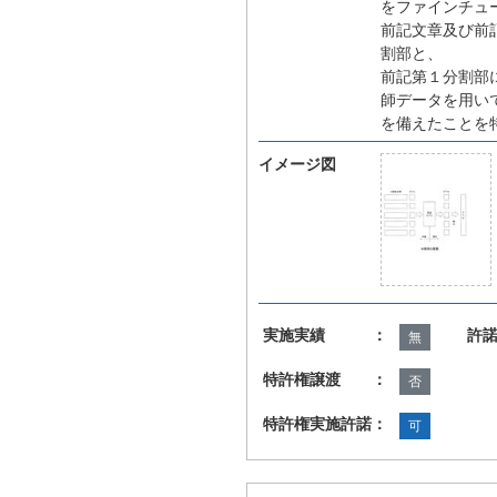
をファインチュ
前記文章及び前
割部と、
前記第１分割部
師データを用い
を備えたことを
イメージ図
実施実績 ：
許
無
特許権譲渡 ：
否
特許権実施許諾：
可