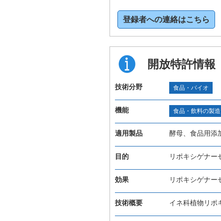
登録者への連絡はこちら
開放特許情報
技術分野
食品・バイオ
機能
食品・飲料の製造
適用製品
酵母、食品用添
目的
リポキシゲナー
効果
リポキシゲナー
技術概要
イネ科植物リポ