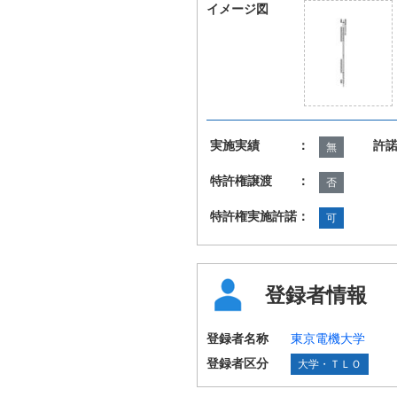
イメージ図
実施実績 ：
許
無
特許権譲渡 ：
否
特許権実施許諾：
可
登録者情報
登録者名称
東京電機大学
登録者区分
大学・ＴＬＯ