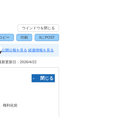
ウインドウを閉じる
コピー
印刷
XにPOST
公開公報を見る
経過情報を見る
最新更新日：
2026/4/22
‐ 閉じる
況
権利化前