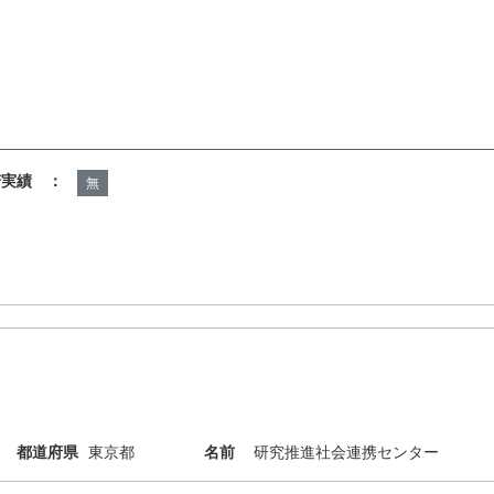
諾実績 ：
無
都道府県
東京都
名前
研究推進社会連携センター