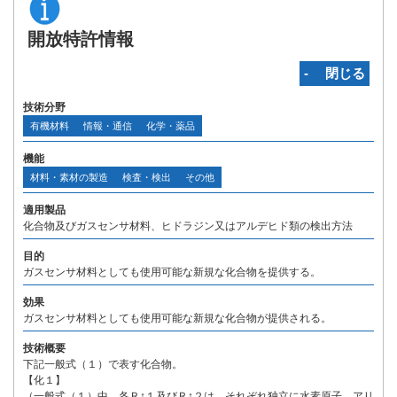
開放特許情報
‐ 閉じる
技術分野
有機材料
情報・通信
化学・薬品
機能
材料・素材の製造
検査・検出
その他
適用製品
化合物及びガスセンサ材料、ヒドラジン又はアルデヒド類の検出方法
目的
ガスセンサ材料としても使用可能な新規な化合物を提供する。
効果
ガスセンサ材料としても使用可能な新規な化合物が提供される。
技術概要
下記一般式（１）で表す化合物。
【化１】
（一般式（１）中、各Ｒ↑１及びＲ↑２は、それぞれ独立に水素原子、アリ