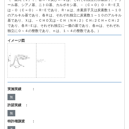
ール基、シアノ基、ニトロ基、カルボキシ基、－（Ｃ＝Ｏ）Ｏ－Ｒ↑Ｅ又
は－Ｏ（Ｃ＝Ｏ）－Ｒ↑Ｅであり、Ｒ↑ａは、水素原子又は炭素数１～１０
のアルキル基であり、各Ｒは、それぞれ独立に炭素数１～１０のアルキル
基であり、Ｘは、－ＣＨＯ又は－ＣＨ（ＮＨ↓２）ＣＨ↓２ＣＨ＝ＣＨ↓２
であり、各Ｒ↑Ｅは、それぞれ独立に一価の基であり、各ｍは、それぞれ
独立に０～４の整数であり、ｎは、１～４の整数である。）
イメージ図
実施実績 ：
無
許諾実績 ：
無
特許権譲渡 ：