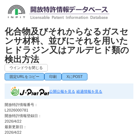
化合物及びそれからなるガスセ
ンサ材料、並びにそれを用いた
ヒドラジン又はアルデヒド類の
検出方法
ウインドウを閉じる
固定URLをコピー
印刷
XにPOST
公開公報を見る
経過情報を見る
開放特許情報番号：
L2026000781
開放特許情報登録日：
2026/4/22
最新更新日：
2026/4/22