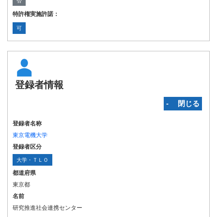
否
特許権実施許諾：
可
登録者情報
‐ 閉じる
登録者名称
東京電機大学
登録者区分
大学・ＴＬＯ
都道府県
東京都
名前
研究推進社会連携センター