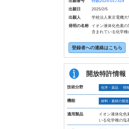
出願番号
特願2025-017329
出願日
2025/2/5
出願人
学校法人東京電機大
発明の名称
イオン液体化色素の
含まれている化学種
登録者への連絡はこちら
開放特許情報
技術分野
化学・薬品
情
機能
材料・素材の製造
適用製品
イオン液体化色
いる化学種の塩