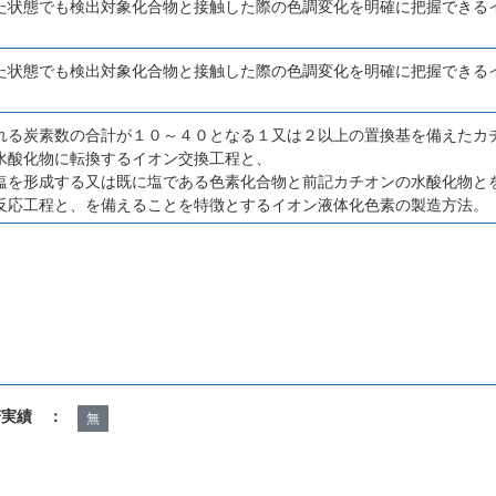
た状態でも検出対象化合物と接触した際の色調変化を明確に把握できる
た状態でも検出対象化合物と接触した際の色調変化を明確に把握できる
れる炭素数の合計が１０～４０となる１又は２以上の置換基を備えたカ
水酸化物に転換するイオン交換工程と、
塩を形成する又は既に塩である色素化合物と前記カチオンの水酸化物と
反応工程と、を備えることを特徴とするイオン液体化色素の製造方法。
諾実績 ：
無