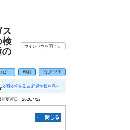
ガス
の検
ウインドウを閉じる
種の
コピー
印刷
XにPOST
公開公報を見る
経過情報を見る
最新更新日：
2026/4/22
‐ 閉じる