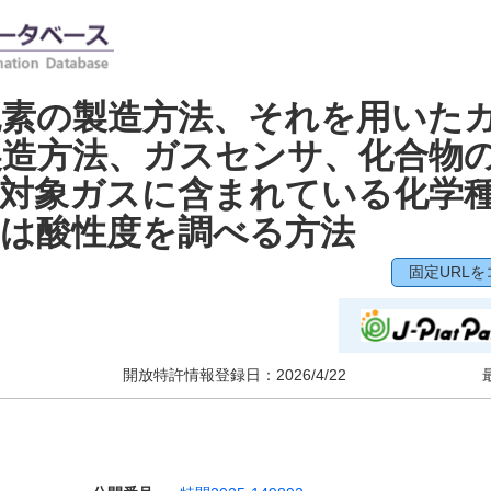
色素の製造方法、それを用いた
製造方法、ガスセンサ、化合物
定対象ガスに含まれている化学
くは酸性度を調べる方法
固定URLを
開放特許情報登録日：
2026/4/22