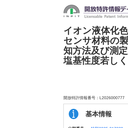
イオン液体化
センサ材料の
知方法及び測
塩基性度若し
開放特許情報番号：
L2026000777
基本情報