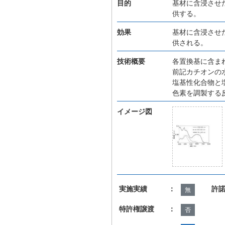
目的
基材に含浸させ
供する。
効果
基材に含浸させ
供される。
技術概要
各置換基に含ま
前記カチオンの
塩基性化合物と
色素を調製する
イメージ図
実施実績 ：
許
無
特許権譲渡 ：
否