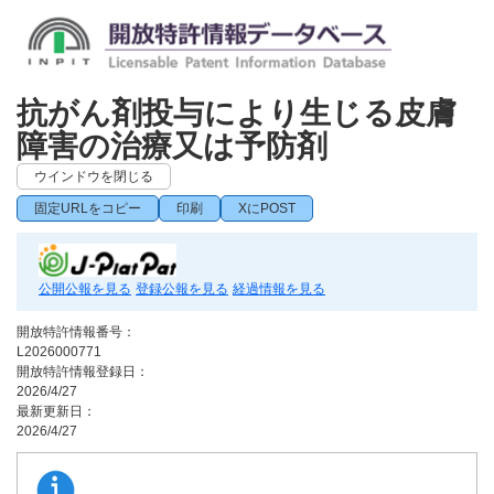
抗がん剤投与により生じる皮膚
障害の治療又は予防剤
ウインドウを閉じる
固定URLをコピー
印刷
XにPOST
公開公報を見る
登録公報を見る
経過情報を見る
開放特許情報番号：
L2026000771
開放特許情報登録日：
2026/4/27
最新更新日：
2026/4/27