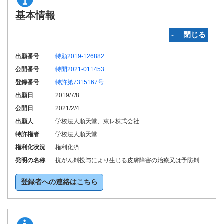
基本情報
‐ 閉じる
出願番号
特願2019-126882
公開番号
特開2021-011453
登録番号
特許第7315167号
出願日
2019/7/8
公開日
2021/2/4
出願人
学校法人順天堂、東レ株式会社
特許権者
学校法人順天堂
権利化状況
権利化済
発明の名称
抗がん剤投与により生じる皮膚障害の治療又は予防剤
登録者への連絡はこちら