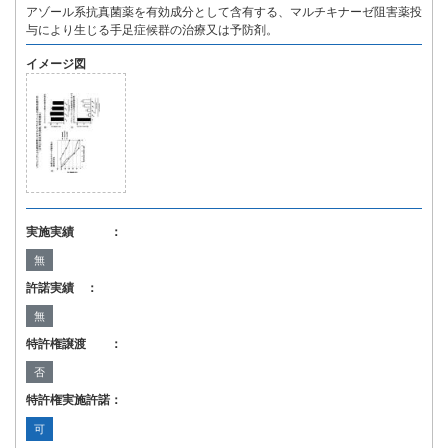
アゾール系抗真菌薬を有効成分として含有する、マルチキナーゼ阻害薬投
与により生じる手足症候群の治療又は予防剤。
イメージ図
実施実績 ：
無
許諾実績 ：
無
特許権譲渡 ：
否
特許権実施許諾：
可