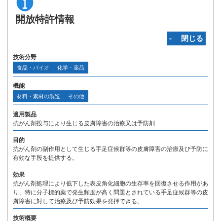
開放特許情報
‐ 閉じる
技術分野
食品・バイオ
化学・薬品
機能
材料・素材の製造
その他
適用製品
抗がん剤投与により生じる皮膚障害の治療又は予防剤
目的
抗がん剤の副作用として生じる手足症候群等の皮膚障害の治療及び予防に
有効な手段を提供する。
効果
抗がん剤処理により低下した表皮角化細胞の生存率を回復させる作用があ
り、特に分子標的薬で発生頻度が高く問題とされている手足症候群等の皮
膚障害に対して治療及び予防効果を発揮できる。
技術概要