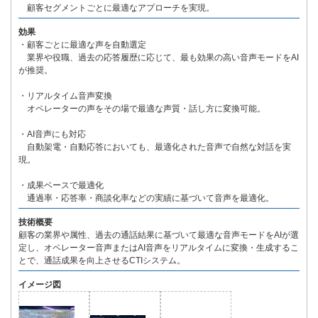
顧客セグメントごとに最適なアプローチを実現。
効果
・顧客ごとに最適な声を自動選定
業界や役職、過去の応答履歴に応じて、最も効果の高い音声モードをAI
が推奨。
・リアルタイム音声変換
オペレーターの声をその場で最適な声質・話し方に変換可能。
・AI音声にも対応
自動架電・自動応答においても、最適化された音声で自然な対話を実
現。
・成果ベースで最適化
通過率・応答率・商談化率などの実績に基づいて音声を最適化。
技術概要
顧客の業界や属性、過去の通話結果に基づいて最適な音声モードをAIが選
定し、オペレーター音声またはAI音声をリアルタイムに変換・生成するこ
とで、通話成果を向上させるCTIシステム。
イメージ図