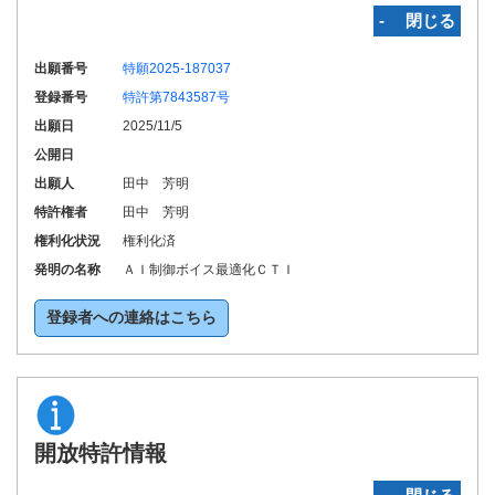
‐ 閉じる
出願番号
特願2025-187037
登録番号
特許第7843587号
出願日
2025/11/5
公開日
出願人
田中 芳明
特許権者
田中 芳明
権利化状況
権利化済
発明の名称
ＡＩ制御ボイス最適化ＣＴＩ
登録者への連絡はこちら
開放特許情報