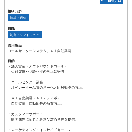
‐ 閉じる
技術分野
情報・通信
機能
制御・ソフトウェア
適用製品
コールセンターシステム、ＡＩ自動架電
目的
・法人営業（アウトバウンドコール）
受付突破や商談化率の向上に寄与。
・コールセンター業務
オペレーター品質の均一化と応対効率の向上。
・ＡＩ自動架電（ＡＩテレアポ）
自動架電・自動応答の品質向上。
・カスタマーサポート
顧客属性に応じた最適な対応音声を提供。
・マーケティング・インサイドセールス