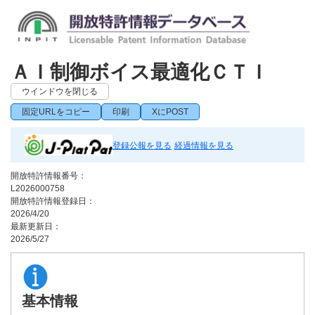
ＡＩ制御ボイス最適化ＣＴＩ
ウインドウを閉じる
固定URLをコピー
印刷
XにPOST
登録公報を見る
経過情報を見る
開放特許情報番号：
L2026000758
開放特許情報登録日：
2026/4/20
最新更新日：
2026/5/27
基本情報