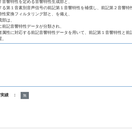
２音響特性を定める音響特性生成部と、
する第１音素別音声信号の前記第１音響特性を補償し、前記第２音響特
特性変換フィルタリング部と、を備え、
成部は、
に前記音響特性データが分類され、
者属性に対応する前記音響特性データを用いて、前記第１音響特性と前
置。
諾実績 ：
無