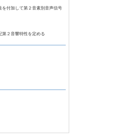
性を付加して第２音素別音声信号
記第２音響特性を定める