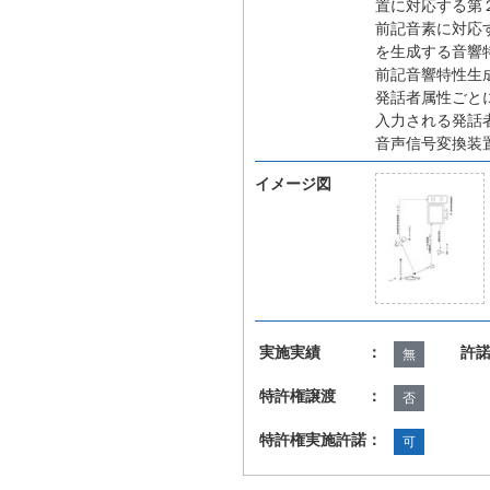
置に対応する第
前記音素に対応
を生成する音響
前記音響特性生
発話者属性ごと
入力される発話
音声信号変換装
イメージ図
実施実績 ：
許
無
特許権譲渡 ：
否
特許権実施許諾：
可