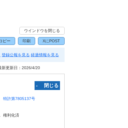
ウインドウを閉じる
コピー
印刷
XにPOST
る
登録公報を見る
経過情報を見る
最新更新日：
2026/4/20
‐ 閉じる
特許第7805137号
況
権利化済