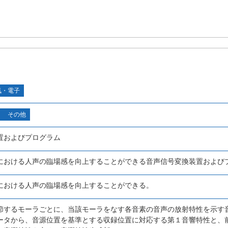
気・電子
その他
置およびプログラム
における人声の臨場感を向上することができる音声信号変換装置および
における人声の臨場感を向上することができる。
節するモーラごとに、当該モーラをなす各音素の音声の放射特性を示す
ータから、音源位置を基準とする収録位置に対応する第１音響特性と、