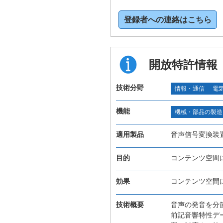
登録者への連絡はこちら
開放特許情報
技術分野
情報・通信
電
機能
機械・部品の製造
適用製品
音声信号変換装
目的
コンテンツ空間
効果
コンテンツ空間
技術概要
音声の発音を分
前記音響特性デ