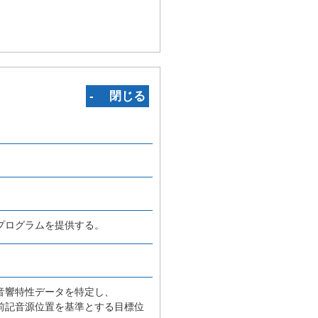
‐ 閉じる
プログラムを提供する。
音響特性データを特定し、
前記音源位置を基準とする目標位