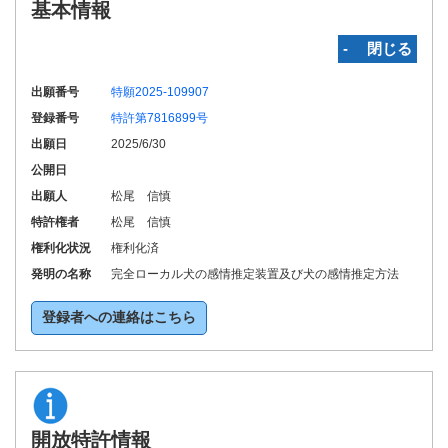
基本情報
‐ 閉じる
出願番号
特願2025-109907
登録番号
特許第7816899号
出願日
2025/6/30
公開日
出願人
松尾 信慎
特許権者
松尾 信慎
権利化状況
権利化済
発明の名称
完全ローカル犬の感情推定装置及び犬の感情推定方法
登録者への連絡はこちら
開放特許情報