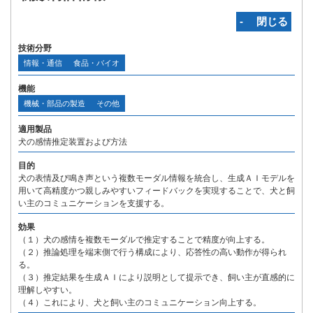
‐ 閉じる
技術分野
情報・通信
食品・バイオ
機能
機械・部品の製造
その他
適用製品
犬の感情推定装置および方法
目的
犬の表情及び鳴き声という複数モーダル情報を統合し、生成ＡＩモデルを
用いて高精度かつ親しみやすいフィードバックを実現することで、犬と飼
い主のコミュニケーションを支援する。
効果
（１）犬の感情を複数モーダルで推定することで精度が向上する。
（２）推論処理を端末側で行う構成により、応答性の高い動作が得られ
る。
（３）推定結果を生成ＡＩにより説明として提示でき、飼い主が直感的に
理解しやすい。
（４）これにより、犬と飼い主のコミュニケーション向上する。