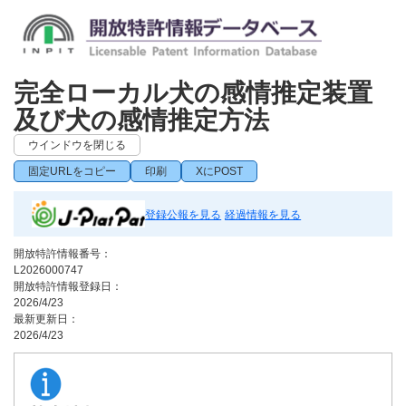
完全ローカル犬の感情推定装置
及び犬の感情推定方法
ウインドウを閉じる
固定URLをコピー
印刷
XにPOST
登録公報を見る
経過情報を見る
開放特許情報番号：
L2026000747
開放特許情報登録日：
2026/4/23
最新更新日：
2026/4/23