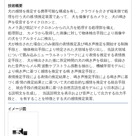
技術概要
犬の感情を推定する携帯可能な構成を有し、クラウドを介さず端末側で処
理を行う犬の感 情推定装置であって、 犬を撮像するカメラと、犬の鳴き
声を収音するマイクロホンと、
カメラ及び前記マイクロホンからの入力を処理する処理部を備え、
処理部は、 カメラから取得した画像に対して物体検出手段により画像中
の犬をリアルタイムに検出し、
犬が検出された場合にのみ後段の表情推定及び鳴き声推定を開始する制御
手段と、 物体検出手段により特定された犬領域を切り出し、当該犬領域
について畳み込みニュ ーラルネットワークにより表情を推定する表情推
定手段と、 犬が検出された後に所定時間の犬の鳴き声を収録し、収録さ
れた音声からメル周 波数ケプストラム係数を抽出し、機械学習モデルに
より鳴き声に基づく感情を推定する鳴 き声推定手段と、
表情推定手段による表情の推定結果と、鳴き声推定手段による鳴き声に基
づく感 情の推定結果とに基づいて犬の総合的な感情を推定する統合手段
と、 統合手段の推定結果に基づき自然言語生成モデルにより日本語によ
る説明文を生成し 、 当該説明文を表示および音声として出力する出力手
段と、 を有することを特徴とする犬の感情推定装置。
イメージ図