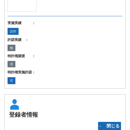
実施実績 ：
試作
許諾実績 ：
無
特許権譲渡 ：
否
特許権実施許諾：
可
登録者情報
‐ 閉じる