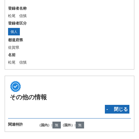
登録者名称
松尾 信慎
登録者区分
個人
都道府県
佐賀県
名前
松尾 信慎
その他の情報
‐ 閉じる
関連特許
（国内）:
無
（国外）:
無