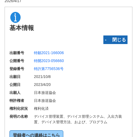
2026/4/17
基本情報
‐ 閉じる
出願番号
特願2021-166006
公開番号
特開2023-056660
登録番号
特許第7756536号
出願日
2021/10/8
公開日
2023/4/20
出願人
日本放送協会
特許権者
日本放送協会
権利化状況
権利化済
発明の名称
デバイス管理装置、デバイス管理システム、入出力装
置、デバイス管理方法、および、プログラム
登録者への連絡はこちら