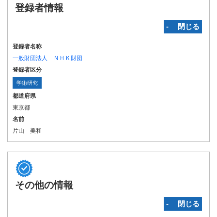
登録者情報
‐ 閉じる
登録者名称
一般財団法人 ＮＨＫ財団
登録者区分
学術研究
都道府県
東京都
名前
片山 美和
その他の情報
‐ 閉じる