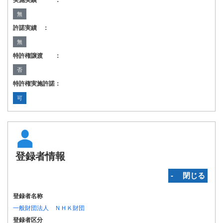
実施実績 ：
無
許諾実績 ：
無
特許権譲渡 ：
否
特許権実施許諾：
可
登録者情報
‐ 閉じる
登録者名称
一般財団法人 ＮＨＫ財団
登録者区分