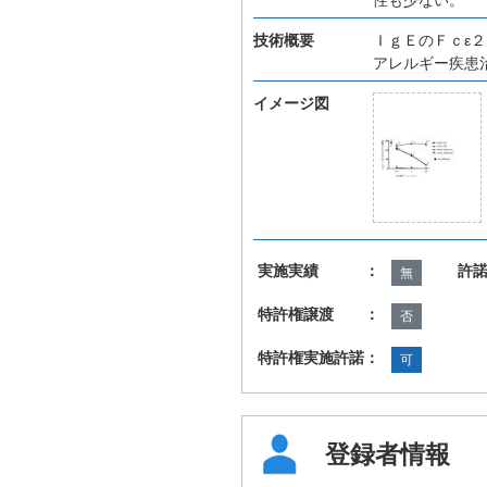
技術概要
ＩｇＥのＦｃε
アレルギー疾患
イメージ図
実施実績 ：
許
無
特許権譲渡 ：
否
特許権実施許諾：
可
登録者情報