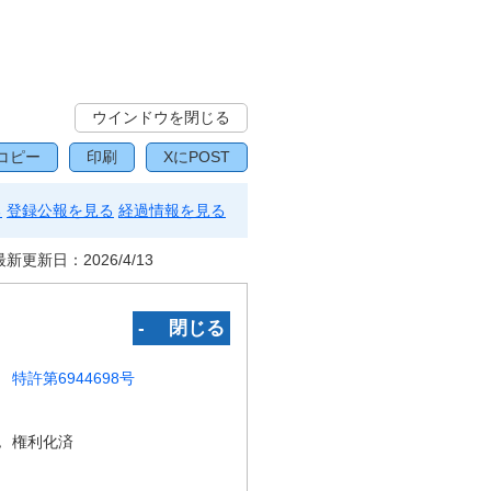
ウインドウを閉じる
コピー
印刷
XにPOST
る
登録公報を見る
経過情報を見る
最新更新日：
2026/4/13
‐ 閉じる
特許第6944698号
況
権利化済