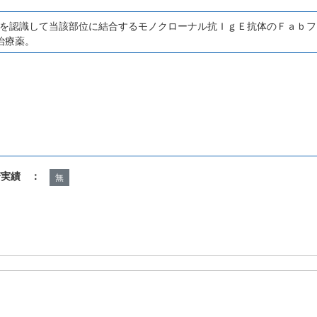
２を認識して当該部位に結合するモノクローナル抗ＩｇＥ抗体のＦａｂ
治療薬。
諾実績 ：
無