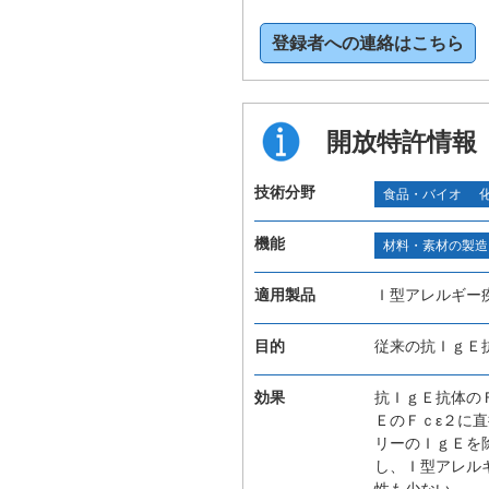
登録者への連絡はこちら
開放特許情報
技術分野
食品・バイオ
機能
材料・素材の製造
適用製品
Ｉ型アレルギー
目的
従来の抗ＩｇＥ
効果
抗ＩｇＥ抗体の
ＥのＦｃε２に
リーのＩｇＥを
し、Ｉ型アレル
性も少ない。