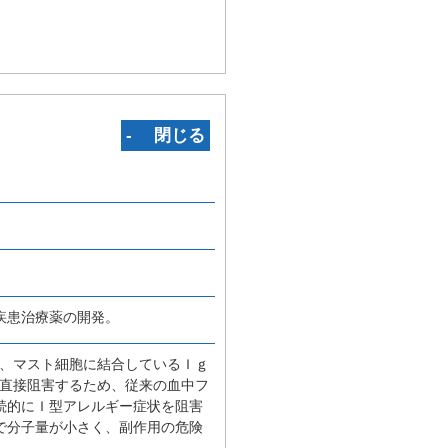
‐ 閉じる
疾患治療薬の開発。
し、マスト細胞に結合しているＩｇ
を直接阻害するため、従来の血中フ
続的にＩ型アレルギー症状を阻害
で分子量が小さく、副作用の危険