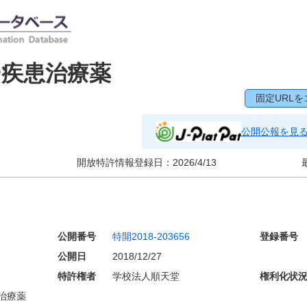
ー疾患治療薬
固定URLを
公開公報を見
開放特許情報登録日：
2026/4/13
公開番号
特開2018-203656
登録番号
公開日
2018/12/27
特許権者
学校法人順天堂
権利化状
治療薬