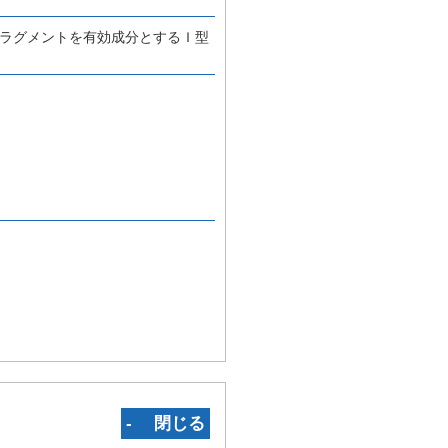
フラグメントを有効成分とするＩ型
‐ 閉じる