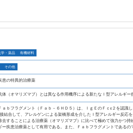
化学・薬品
有機材料
その他
疾患の特異的治療薬
抗体（オマリズマブ）とは異なる作用機序による新たなＩ型アレルギー
Ｆａｂフラグメント（Ｆａｂ－６ＨＤ５）は、ＩｇＥのＦｃε２を認識
直接結合して、アレルゲンによる架橋形成を介したＩ型アレルギー反応
除去することによる治療薬（オマリズマブ）に比べて極めて強力かつ持
ギー疾患治療薬として有用である。また、Ｆａｂフラグメントであるの