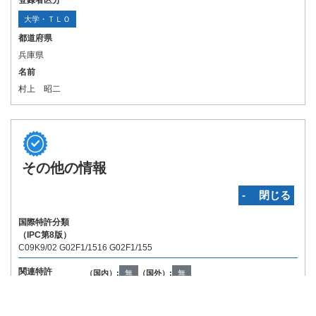
登録者区分
大学・ＴＬＯ
都道府県
兵庫県
名前
村上 昭二
その他の情報
‐ 閉じる
国際特許分類
（IPC第8版）
C09K9/02 G02F1/1516 G02F1/155
関連特許
（国内）:
無
（国外）:
無
Copyright © INPIT Rights Reserved