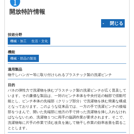
開放特許情報
‐ 閉じる
技術分野
機械・加工
生活・文化
機能
機械・部品の製造
適用製品
物干しハンガー等に取り付けられるプラスチック製の洗濯ピンチ
目的
バネの弾性力で洗濯物を挟むプラスチック製の洗濯ピンチが広く普及して
います。その廉価な製品は、一対のピンチ本体を中央付近の軸部で揺動可
能とし、ピンチ本体の先端部（クリップ部分）で洗濯物を挟む簡素な構成
となっております。このような従来品では、一方の手で洗濯ピンチの後端
部をつまんで、開いた先端部に他方の手で持った洗濯物を挿し入れなけれ
ばならないため、洗濯物１つに両手の協調作業が要求されます。そこで、
洗濯物毎に片手の作業で済む改良を施して物干し作業の効率改善を図るこ
ととします。