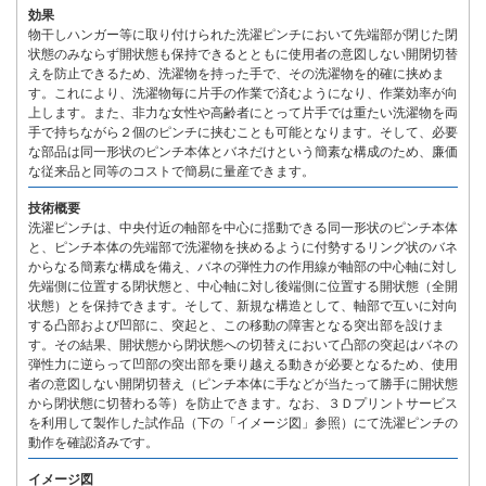
効果
物干しハンガー等に取り付けられた洗濯ピンチにおいて先端部が閉じた閉
状態のみならず開状態も保持できるとともに使用者の意図しない開閉切替
えを防止できるため、洗濯物を持った手で、その洗濯物を的確に挟めま
す。これにより、洗濯物毎に片手の作業で済むようになり、作業効率が向
上します。また、非力な女性や高齢者にとって片手では重たい洗濯物を両
手で持ちながら２個のピンチに挟むことも可能となります。そして、必要
な部品は同一形状のピンチ本体とバネだけという簡素な構成のため、廉価
な従来品と同等のコストで簡易に量産できます。
技術概要
洗濯ピンチは、中央付近の軸部を中心に揺動できる同一形状のピンチ本体
と、ピンチ本体の先端部で洗濯物を挟めるように付勢するリング状のバネ
からなる簡素な構成を備え、バネの弾性力の作用線が軸部の中心軸に対し
先端側に位置する閉状態と、中心軸に対し後端側に位置する開状態（全開
状態）とを保持できます。そして、新規な構造として、軸部で互いに対向
する凸部および凹部に、突起と、この移動の障害となる突出部を設けま
す。その結果、開状態から閉状態への切替えにおいて凸部の突起はバネの
弾性力に逆らって凹部の突出部を乗り越える動きが必要となるため、使用
者の意図しない開閉切替え（ピンチ本体に手などが当たって勝手に開状態
から閉状態に切替わる等）を防止できます。なお、３Ｄプリントサービス
を利用して製作した試作品（下の「イメージ図」参照）にて洗濯ピンチの
動作を確認済みです。
イメージ図