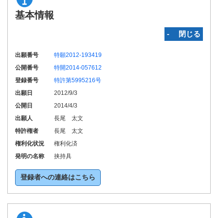
基本情報
‐ 閉じる
出願番号
特願2012-193419
公開番号
特開2014-057612
登録番号
特許第5995216号
出願日
2012/9/3
公開日
2014/4/3
出願人
長尾 太文
特許権者
長尾 太文
権利化状況
権利化済
発明の名称
挟持具
登録者への連絡はこちら