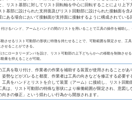
と、リスト基部に対してリスト回転軸を中心に回転することにより上下
スト基部に設けられた支持面及びリスト回動部に設けられた接触面を含
置にある場合において接触面が支持面に接触するように構成されている
り付けるハンド、アームとハンドの間のリストを用いることで工具の操作を補助し、
移動させるリスト可動部の形状に特徴を持たせることで、可動範囲を限定させ、工具
上させることができる。
受けにロータリーダンパを設け、リスト可動部の上下どちらかへの移動を制御させる
移動量を抑えることが可能。
の工具を取り付け、作業者の作業を補助する装置が使用されることがあ
、姿勢などがズレると都度、作業者は工具の向きなどを修正する必要す
、工具をハンドとリストを介して装置（アーム）に接続し、リスト回動
工具は、リスト可動部の特殊な形状により稼働範囲が限定され、意図し
の向きの修正」という煩わしい行為から開放されます。