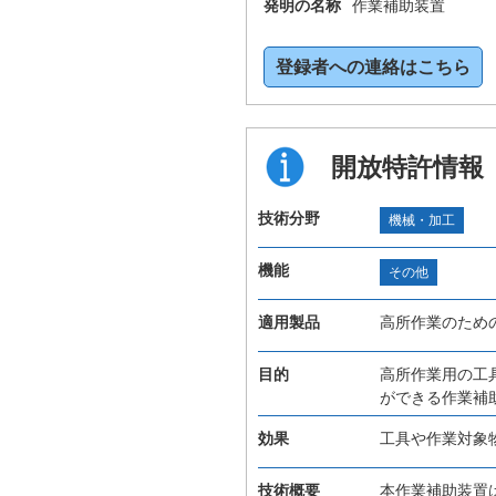
発明の名称
作業補助装置
登録者への連絡はこちら
開放特許情報
技術分野
機械・加工
機能
その他
適用製品
高所作業のため
目的
高所作業用の工
ができる作業補
効果
工具や作業対象
技術概要
本作業補助装置