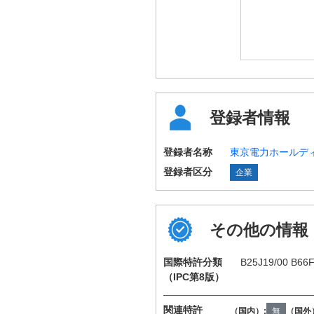
登録者情報
登録者名称
東京電力ホールデ
登録者区分
企業
その他の情報
国際特許分類
B25J19/00 B66F
（IPC第8版）
関連特許
（国内）:
無
（国外