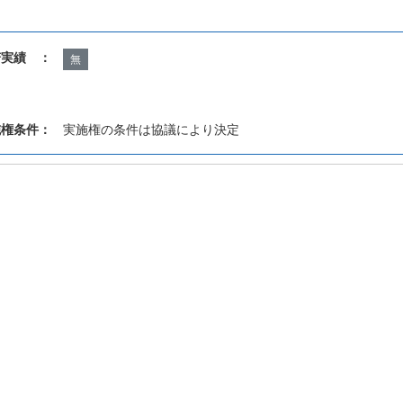
諾実績 ：
無
施権条件：
実施権の条件は協議により決定