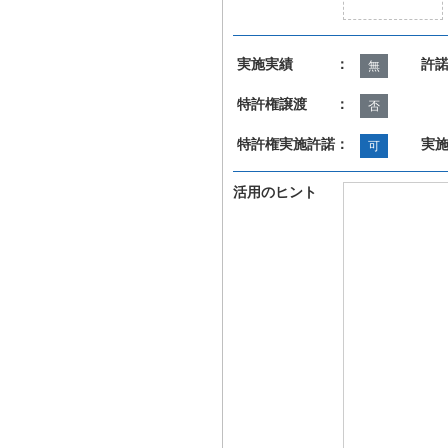
実施実績 ：
許
無
特許権譲渡 ：
否
特許権実施許諾：
実
可
活用のヒント