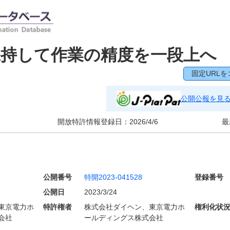
保持して作業の精度を一段上へ
固定URLを
公開公報を見
開放特許情報登録日：
2026/4/6
最
公開番号
特開2023-041528
登録番号
公開日
2023/3/24
東京電力ホ
特許権者
株式会社ダイヘン、東京電力ホ
権利化状
会社
ールディングス株式会社