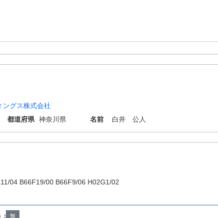
ィングス株式会社
都道府県
神奈川県
名前
白井 公人
11/04 B66F19/00 B66F9/06 H02G1/02
）:
無