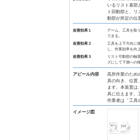
いるリスト基部
ト回動部と、リ
動部が所定の位
改善効果１
アーム、工具を取
できる。
改善効果２
工具を上下方向に
し、作業効率を向
改善効果３
リスト可動部の軸
ズにして下側への
アピール内容
高所作業のため
具の向き、位置
ます。本装置は
具に伝えます。
作業者は「工具
イメージ図