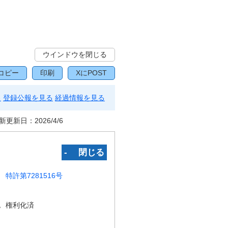
ウインドウを閉じる
コピー
印刷
XにPOST
る
登録公報を見る
経過情報を見る
新更新日：
2026/4/6
‐ 閉じる
特許第7281516号
況
権利化済