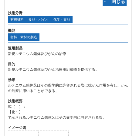
‐ 閉じる
技術分野
有機材料
食品・バイオ
化学・薬品
機能
材料・素材の製造
適用製品
新規ルテニウム錯体及びがんの治療
目的
新規ルテニウム錯体及びがん治療用組成物を提供する。
効果
ルテニウム錯体又はその薬学的に許容される塩は抗がん作用を有し、がん
の治療に用いることができる。
技術概要
式（Ｉ）：
【化１】
で示されるルテニウム錯体又はその薬学的に許容される塩。
イメージ図