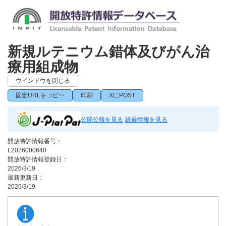
新規ルテニウム錯体及びがん治
療用組成物
ウインドウを閉じる
固定URLをコピー
印刷
XにPOST
公開公報を見る
経過情報を見る
開放特許情報番号：
L2026000640
開放特許情報登録日：
2026/3/19
最新更新日：
2026/3/19