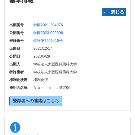
基本情報
‐ 閉じる
出願番号
特願2021-204876
公開番号
特開2023-090096
登録番号
特許第7506415号
出願日
2021/12/17
公開日
2023/6/29
出願人
学校法人大阪医科薬科大学
特許権者
学校法人大阪医科薬科大学
権利化状況
権利化済
発明の名称
Ｖａｎｉｎ－１阻害剤
登録者への連絡はこちら