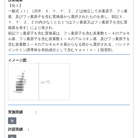
技術概要
【化１】
一般式（Ｉ）［式中、Ｘ、Ｙ、Ｙ′、Ｚ、Ｚ′は独立して水素原子、フッ素
基、及びフッ素原子を含む置換基から選択されたものを表し、前記Ｘ、
Ｙ、Ｙ′、Ｚ、Ｚ′の内少なくとも１つはフッ素基又はフッ素原子を含む置
換基を表す］により表され、
前記フッ素原子を含む置換基は、フッ素原子を含む炭素数１～４のアルキ
ル基、フッ素原子を含む炭素数１～４のアルコキシ基、及びフッ素原子を
含む炭素数１～４のアルキルチオ基からなる群から選択される、パントテ
インケトン誘導体を有効成分として含むＶａｎｉｎ－１阻害剤。
イメージ図
実施実績 ：
無
許諾実績 ：