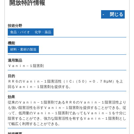
開放特許情報
‐ 閉じる
技術分野
食品・バイオ
化学・薬品
機能
材料・素材の製造
適用製品
Ｖａｎｉｎ－１阻害剤
目的
ＲＲ６のＶａｎｉｎ－１阻害活性（ＩＣ↓（５０）＝０．７８μＭ）を上
回るＶａｎｉｎ－１阻害剤を提供する。
効果
従来のＶａｎｉｎ－１阻害剤であるＲＲ６のＶａｎｉｎ－１阻害活性より
も強い阻害活性を示すＶａｎｉｎ－１阻害剤を提供することができる。従
って、低用量のＶａｎｉｎ－１阻害剤であってもＶａｎｉｎ－１を十分に
阻害することができ、強力な阻害活性を有するＶａｎｉｎ－１阻害剤とし
て幅広く利用することができる。