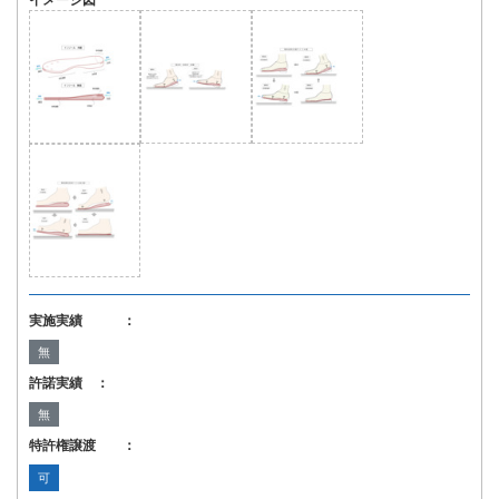
イメージ図
実施実績 ：
無
許諾実績 ：
無
特許権譲渡 ：
可