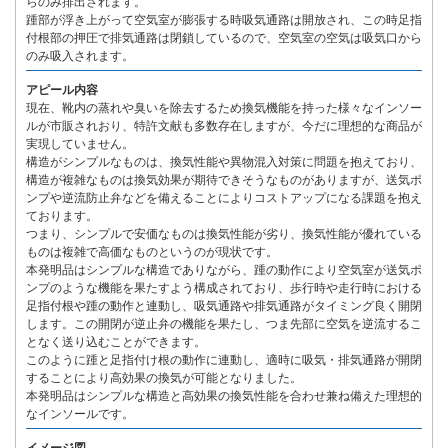
らのみ排出されます。
踵部が浮き上がって空気室が膨張する時吸気通路は開放され、この時足指
付根部の押圧で排気通路は閉鎖しているので、空気室の空気は吸気口から
のみ吸入されます。
アピール内容
現在、靴内の蒸れや臭いを除去するため換気機能を持った様々なインソー
ルが市販されおり、特許文献も多数存在しますが、今だに理想的な商品が
実現していません。
構造がシンプルなものは、換気性能や異物混入対策に問題を抱えており、
構造が複雑なものは換気効果が期待できそうなものがありますが、送気ポ
ンプや逆流防止弁などを備えることによりコストアップになる課題を抱え
ております。
つまり、シンプルで安価なものは換気性能が劣り、換気性能が優れている
ものは複雑で高価なものというのが現状です。
本発明品はシンプルな構造でありながら、踵の動作により空気室が送気ポ
ンプのような機能を果たすよう構成されており、歩行時や走行時における
足指付根や踵の動作と連動し、吸気通路や排気通路がタイミング良く開閉
します。この開閉が逆止弁の機能を果たし、つま先部に空気を逆流するこ
となく送り込むことができます。
このように踵と足指付け根の動作に連動し、適時に吸気・排気通路が開閉
することにより高効果の換気が可能となりました。
本発明品はシンプルな構造と高効果の換気性能を合わせ兼ね備えた理想的
なインソールです。