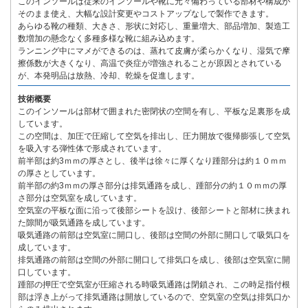
このインソールは従来のインソールや靴に元々備わっている部材や構成が
そのまま使え、大幅な設計変更やコストアップなしで製作できます。
あらゆる靴の種類、大きさ、形状に対応し、重量増大、部品増加、製造工
数増加の懸念なく多種多様な靴に組み込めます。
ランニング中にマメができるのは、蒸れて皮膚が柔らかくなり、湿気で摩
擦係数が大きくなり、高温で炎症が増強されることが原因とされている
が、本発明品は放熱、冷却、乾燥を促進します。
技術概要
このインソールは部材で囲まれた密閉状の空間を有し、平板な足裏形を成
しています。
この空間は、加圧で圧縮して空気を排出し、圧力開放で復帰膨張して空気
を吸入する弾性体で形成されています。
前半部は約3ｍｍの厚さとし、後半は徐々に厚くなり踵部分は約１０ｍｍ
の厚さとしています。
前半部の約3ｍｍの厚さ部分は排気通路を成し、踵部分の約１０ｍｍの厚
さ部分は空気室を成しています。
空気室の平板な面に沿って後部シートを設け、後部シートと部材に挟まれ
た隙間が吸気通路を成しています。
吸気通路の前部は空気室に開口し、後部は空間の外部に開口して吸気口を
成しています。
排気通路の前部は空間の外部に開口して排気口を成し、後部は空気室に開
口しています。
踵部の押圧で空気室が圧縮される時吸気通路は閉鎖され、この時足指付根
部は浮き上がって排気通路は開放しているので、空気室の空気は排気口か