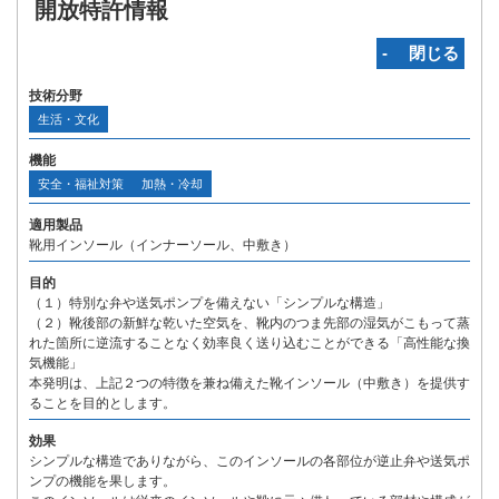
開放特許情報
‐ 閉じる
技術分野
生活・文化
機能
安全・福祉対策
加熱・冷却
適用製品
靴用インソール（インナーソール、中敷き）
目的
（１）特別な弁や送気ポンプを備えない「シンプルな構造」
（２）靴後部の新鮮な乾いた空気を、靴内のつま先部の湿気がこもって蒸
れた箇所に逆流することなく効率良く送り込むことができる「高性能な換
気機能」
本発明は、上記２つの特徴を兼ね備えた靴インソール（中敷き）を提供す
ることを目的とします。
効果
シンプルな構造でありながら、このインソールの各部位が逆止弁や送気ポ
ンプの機能を果します。