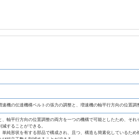
増速機の伝達機構ベルトの張力の調整と、増速機の軸平行方向の位置調
と、軸平行方向の位置調整の両方を一つの機構で可能としたため、それ
削減することができる。
、単純形状を有する部品で構成され、且つ、構造も簡素化しているため
よび組立工数を削減することができる。