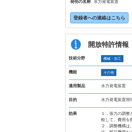
発明の名称
水力発電装置
登録者への連絡はこちら
開放特許情報
技術分野
機械・加工
機能
その他
適用製品
水力発電装置
目的
水力発電装置用
効果
１．張力の調整
較して、費用を
２．調整機構は
て、部品費用お