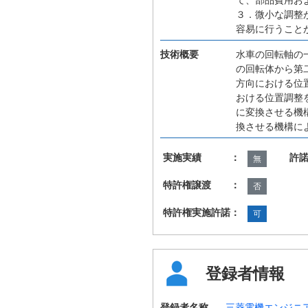
３．微小な調整
容易に行うこと
技術概要
水車の回転軸の
の回転体から第
方向における位
おける位置調整
に変換させる機
換させる機構に
実施実績 ：
許
無
特許権譲渡 ：
否
特許権実施許諾：
可
登録者情報
登録者名称
三菱電機エンジニ