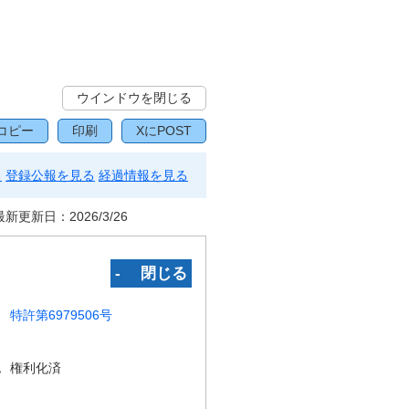
ウインドウを閉じる
コピー
印刷
XにPOST
る
登録公報を見る
経過情報を見る
最新更新日：
2026/3/26
‐ 閉じる
特許第6979506号
況
権利化済