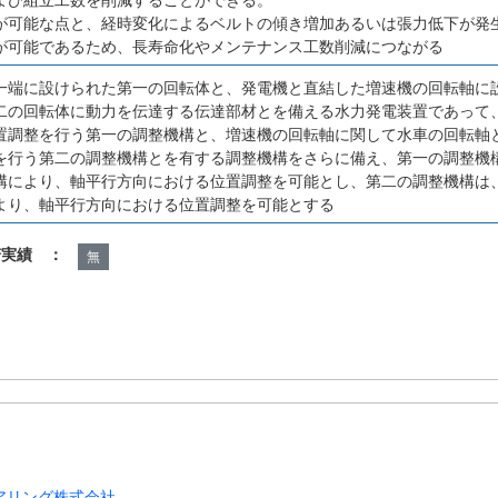
が可能な点と、経時変化によるベルトの傾き増加あるいは張力低下が発
が可能であるため、長寿命化やメンテナンス工数削減につながる
一端に設けられた第一の回転体と、発電機と直結した増速機の回転軸に
二の回転体に動力を伝達する伝達部材とを備える水力発電装置であって
置調整を行う第一の調整機構と、増速機の回転軸に関して水車の回転軸
を行う第二の調整機構とを有する調整機構をさらに備え、第一の調整機
構により、軸平行方向における位置調整を可能とし、第二の調整機構は
より、軸平行方向における位置調整を可能とする
諾実績 ：
無
アリング株式会社