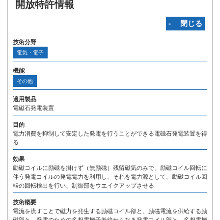
開放特許情報
‐ 閉じる
技術分野
電気・電子
機能
その他
適用製品
電磁石発電装置
目的
電力消費を抑制して安定した発電を行うことができる電磁石発電装置を得
る
効果
励磁コイルに励磁を掛けず（無励磁）残留磁気のみで、励磁コイル回転に
伴う発電コイルの発電電力を利用し、それを電力源として、励磁コイル回
転の回転検出を行い、制御部をウエイクアップさせる
技術概要
電流を流すことで磁力を発生する励磁コイル部と、励磁電流を供給する励