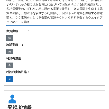
磁部と、発電のための多相電機子巻線からなる発電コイル部と、多相電機
子のいずれかの相に現れる電圧に基づいて回転を検出する回転検出部と、
多相電機子のいずれかの相に現れる電圧を使用してＤＣ電源を生成する電
源生成部と、励磁部を駆動する制御部と、制御部への電源を供給する蓄電
部と、ＤＣ電源をもとに制御部の電源をＯＮ／ＯＦＦ制御するウエイクア
ップ部と、を備える
実施実績 ：
無
許諾実績 ：
無
特許権譲渡 ：
否
特許権実施許諾：
可
登録者情報