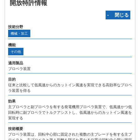
開放特許情報
‐ 閉じる
技術分野
機械・加工
機能
その他
適用製品
プロペラ装置
目的
従来と比較して低風速からのカットイン風速を実現できる高効率なプロペ
ラ装置を得る
効果
主プロペラと副プロペラを有する発電機用プロペラ装置で、低風速かつ低
回転時に副プロペラでトルクアシストし、低風速からのカットイン風速を
実現する
技術概要
プロペラ装置は、回転中心部に固定された複数の主ブレードを有する主プ