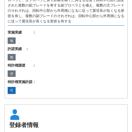
ロペラと、主プロペラと第１距離を隔てた異なる位置で回転中心部に固定
された複数の副ブレードを有する副プロペラとを備え、複数の主ブレード
のそれぞれは、回転中心部から外周側になるに従って翼弦長が短くなる形
状を有し、複数の副ブレードのそれぞれは、回転中心部から外周側になる
に従って翼弦長が長くなる形状を有する
実施実績 ：
無
許諾実績 ：
無
特許権譲渡 ：
否
特許権実施許諾：
可
登録者情報