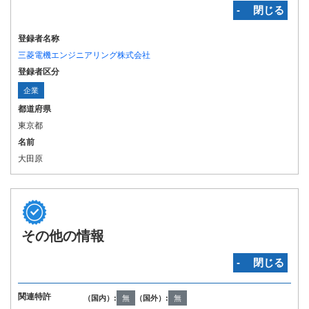
‐ 閉じる
登録者名称
三菱電機エンジニアリング株式会社
登録者区分
企業
都道府県
東京都
名前
大田原
その他の情報
‐ 閉じる
関連特許
（国内）:
無
（国外）:
無