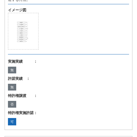
イメージ図
実施実績 ：
無
許諾実績 ：
無
特許権譲渡 ：
否
特許権実施許諾：
可