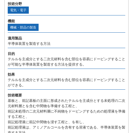
技術分野
電気・電子
機能
機械・部品の製造
適用製品
半導体装置を製造する方法
目的
テルルを主成分とする二次元材料を含む部位を容易にドーピングすること
が可能な半導体装置を製造する方法を提供する。
効果
テルルを主成分とする二次元材料を含む部位を容易にドーピングすること
ができる。
技術概要
基板と、前記基板の主面に形成されたテルルを主成分とする未処理の二次
元材料層とを含む中間物を準備する工程と、
前記未処理の二次元材料層に不純物をドーピングするための処理液を準備
する工程と、
前記処理液に前記中間物を浸す工程と、を有し、
前記処理液は、アミノアルコールを含有する溶液である、半導体装置を製
造する方法。