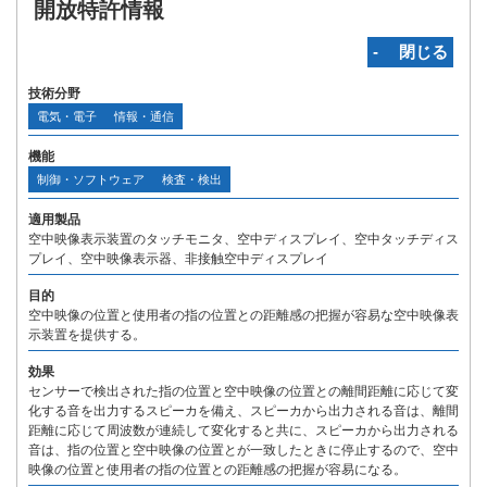
開放特許情報
‐ 閉じる
技術分野
電気・電子
情報・通信
機能
制御・ソフトウェア
検査・検出
適用製品
空中映像表示装置のタッチモニタ、空中ディスプレイ、空中タッチディス
プレイ、空中映像表示器、非接触空中ディスプレイ
目的
空中映像の位置と使用者の指の位置との距離感の把握が容易な空中映像表
示装置を提供する。
効果
センサーで検出された指の位置と空中映像の位置との離間距離に応じて変
化する音を出力するスピーカを備え、スピーカから出力される音は、離間
距離に応じて周波数が連続して変化すると共に、スピーカから出力される
音は、指の位置と空中映像の位置とが一致したときに停止するので、空中
映像の位置と使用者の指の位置との距離感の把握が容易になる。