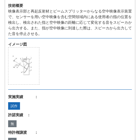
技術概要
映像表示部と再起反射材とビームスプリッターからなる空中映像表示装置
で、センサーを用い空中映像を含む空間領域内にある使用者の指の位置を
検出し、検出された指と空中映像の距離に応じて変化する音をスピーカか
ら出力する。また、指が空中映像に到達した際は、スピーカから出力して
た音を停止させる。
イメージ図
実施実績 ：
試作
許諾実績 ：
無
特許権譲渡 ：