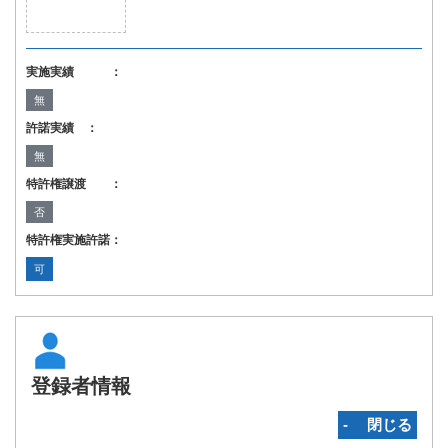
実施実績 ：
無
許諾実績 ：
無
特許権譲渡 ：
否
特許権実施許諾：
可
登録者情報
‐ 閉じる