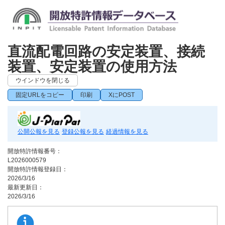
直流配電回路の安定装置、接続
装置、安定装置の使用方法
ウインドウを閉じる
固定URLをコピー
印刷
XにPOST
公開公報を見る
登録公報を見る
経過情報を見る
開放特許情報番号：
L2026000579
開放特許情報登録日：
2026/3/16
最新更新日：
2026/3/16