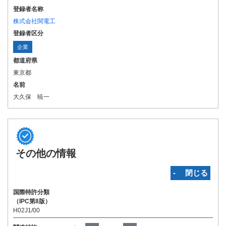
登録者名称
株式会社関電工
登録者区分
企業
都道府県
東京都
名前
大久保 暁一
その他の情報
‐ 閉じる
国際特許分類
（IPC第8版）
H02J1/00