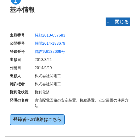
基本情報
‐ 閉じる
出願番号
特願2013-057683
公開番号
特開2014-183679
登録番号
特許第6132609号
出願日
2013/3/21
公開日
2014/9/29
出願人
株式会社関電工
特許権者
株式会社関電工
権利化状況
権利化済
発明の名称
直流配電回路の安定装置、接続装置、安定装置の使用方
法
登録者への連絡はこちら