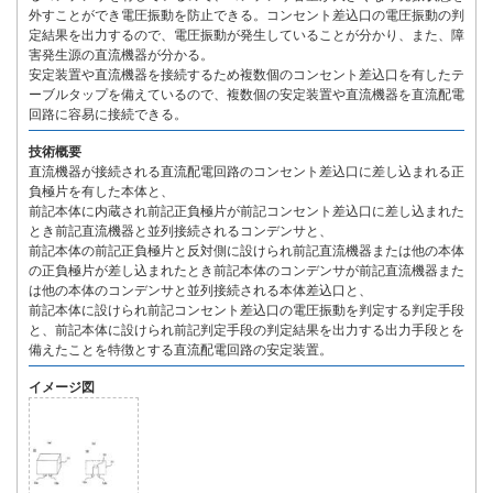
外すことができ電圧振動を防止できる。コンセント差込口の電圧振動の判
定結果を出力するので、電圧振動が発生していることが分かり、また、障
害発生源の直流機器が分かる。
安定装置や直流機器を接続するため複数個のコンセント差込口を有したテ
ーブルタップを備えているので、複数個の安定装置や直流機器を直流配電
回路に容易に接続できる。
技術概要
直流機器が接続される直流配電回路のコンセント差込口に差し込まれる正
負極片を有した本体と、
前記本体に内蔵され前記正負極片が前記コンセント差込口に差し込まれた
とき前記直流機器と並列接続されるコンデンサと、
前記本体の前記正負極片と反対側に設けられ前記直流機器または他の本体
の正負極片が差し込まれたとき前記本体のコンデンサが前記直流機器また
は他の本体のコンデンサと並列接続される本体差込口と、
前記本体に設けられ前記コンセント差込口の電圧振動を判定する判定手段
と、前記本体に設けられ前記判定手段の判定結果を出力する出力手段とを
備えたことを特徴とする直流配電回路の安定装置。
イメージ図