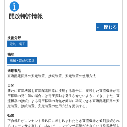
開放特許情報
‐ 閉じる
技術分野
電気・電子
機能
機械・部品の製造
適用製品
直流配電回路の安定装置、接続装置、安定装置の使用方法
目的
新たに直流機器を直流配電回路に接続する場合に、接続した直流機器が電
圧振動の発生源の場合には電圧振動を発生させないようにでき、また、直
流機器の接続による電圧振動の有無が簡単に確認できる直流配電回路の安
定装置、接続装置、安定装置の使用方法を提供する。
効果
正負極片がコンセント差込口に差し込まれたとき直流機器と並列接続され
るコンデンサを有しているので、コンデンサ容量が大きくなり発振状態を