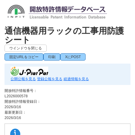
通信機器用ラックの工事用防護
シート
ウインドウを閉じる
固定URLをコピー
印刷
XにPOST
公開公報を見る
登録公報を見る
経過情報を見る
開放特許情報番号：
L2026000578
開放特許情報登録日：
2026/3/16
最新更新日：
2026/3/16