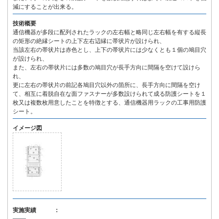
減にすることが出来る。
技術概要
通信機器が多段に配列されたラックの左右幅と略同じ左右幅を有する縦長
の矩形の絶縁シートの上下左右辺縁に帯状片が設けられ、
当該左右の帯状片は赤色とし、上下の帯状片には少なくとも１個の鳩目穴
が設けられ、
また、左右の帯状片には多数の鳩目穴が長手方向に間隔を空けて設けら
れ、
更に左右の帯状片の前記各鳩目穴以外の箇所に、長手方向に間隔を空け
て、相互に着脱自在な面ファスナーが多数設けられて成る防護シートを１
枚又は複数枚用意したことを特徴とする、通信機器用ラックの工事用防護
シート。
イメージ図
実施実績 ：