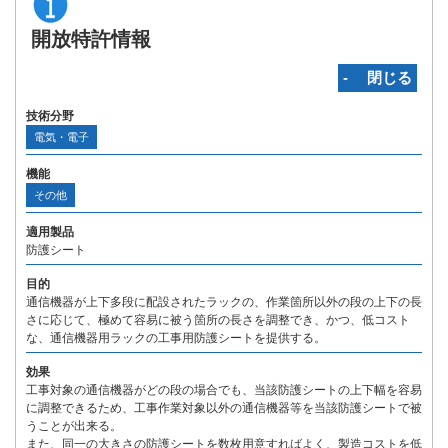
開放特許情報
‐ 閉じる
技術分野
電気・電子
機能
その他
適用製品
防護シート
目的
通信機器が上下多段に配設されたラックの、作業箇所以外の段の上下の長
さに応じて、極めて容易に被う箇所の長さを調整でき、かつ、低コスト
な、通信機器用ラックの工事用防護シートを提供する。
効果
工事対象の通信機器がどの段の場合でも、当該防護シートの上下幅を容易
に調整できるため、工事作業対象以外の通信機器等を当該防護シートで被
うことが出来る。
また、同一の大きさの防護シートを数枚用意すればよく、製造コストを低