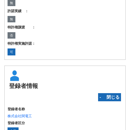
無
許諾実績 ：
無
特許権譲渡 ：
否
特許権実施許諾：
可
登録者情報
‐ 閉じる
登録者名称
株式会社関電工
登録者区分