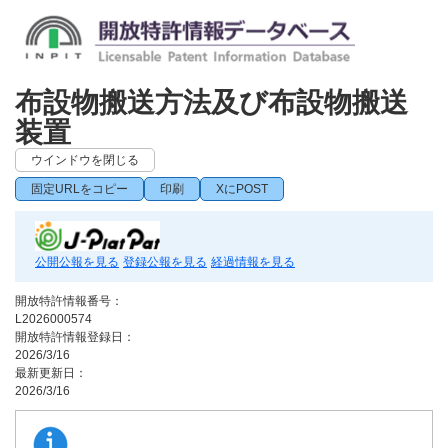
布設物搬送方法及び布設物搬送
装置
ウインドウを閉じる
固定URLをコピー
印刷
XにPOST
公開公報を見る
登録公報を見る
経過情報を見る
開放特許情報番号：
L2026000574
開放特許情報登録日：
2026/3/16
最新更新日：
2026/3/16