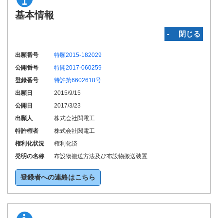
基本情報
‐ 閉じる
出願番号
特願2015-182029
公開番号
特開2017-060259
登録番号
特許第6602618号
出願日
2015/9/15
公開日
2017/3/23
出願人
株式会社関電工
特許権者
株式会社関電工
権利化状況
権利化済
発明の名称
布設物搬送方法及び布設物搬送装置
登録者への連絡はこちら