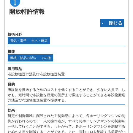
開放特許情報
‐ 閉じる
技術分野
電気・電子
土木・建築
機能
機械・部品の製造
その他
適用製品
布設物搬送方法及び布設物搬送装置
目的
布設物を搬送するためのコストを低くすることができ、少ない人員で、し
かも、短時間で布設物を所定の箇所まで搬送することができる布設物搬送
方法及び布設物搬送装置を提供する。
効果
所定の制御領域に配設された主制御部によって、各ホーリングマシンの制
御が行われるので、一人の操作者が、すべてのホーリングマシンの制御を
一括して行うことができる。したがって、各ホーリングマシンを調整する
ための人員を削減することができる。また、電動コロを配設する必要がな