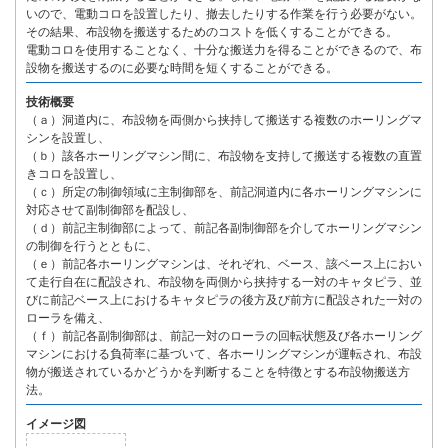
いので、電動コロを設置したり、撤去したりする作業を行う必要がない。
その結果、布設物を搬送するためのコストを低くすることができる。
電動コロを使用することなく、十分な搬送力を得ることができるので、布
設物を搬送するのに必要な時間を短くすることができる。
技術概要
（ａ）洞道内に、布設物を両側から挟持して搬送する複数のホーリングマ
シンを設置し、
（ｂ）該各ホーリングマシン間に、布設物を支持して搬送する複数の直置
きコロを設置し、
（ｃ）所定の制御領域に主制御部を、前記洞道内に各ホーリングマシンに
対応させて副制御部を配設し、
（ｄ）前記主制御部によって、前記各副制御部を介してホーリングマシン
の制御を行うとともに、
（ｅ）前記各ホーリングマシンは、それぞれ、ベース、該ベース上におい
て走行自在に配設され、布設物を両側から挟持する一対のキャタピラ、並
びに前記ベース上におけるキャタピラの後方及び前方に配設された一対の
ローラを備え、
（ｆ）前記各副制御部は、前記一対のローラの回転状態及び各ホーリング
マシンにおける負荷率に基づいて、各ホーリングマシンが運転され、布設
物が搬送されているかどうかを判断することを特徴とする布設物搬送方
法。
イメージ図