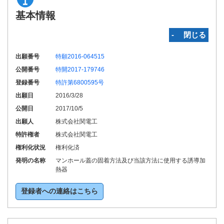
基本情報
‐ 閉じる
出願番号
特願2016-064515
公開番号
特開2017-179746
登録番号
特許第6800595号
出願日
2016/3/28
公開日
2017/10/5
出願人
株式会社関電工
特許権者
株式会社関電工
権利化状況
権利化済
発明の名称
マンホール蓋の固着方法及び当該方法に使用する誘導加
熱器
登録者への連絡はこちら