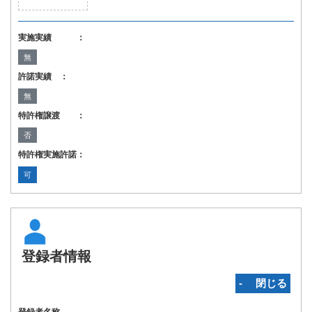
実施実績 ：
無
許諾実績 ：
無
特許権譲渡 ：
否
特許権実施許諾：
可
登録者情報
‐ 閉じる