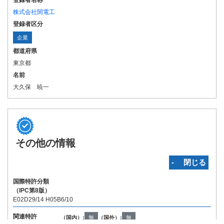
登録者名称
株式会社関電工
登録者区分
企業
都道府県
東京都
名前
大久保 暁一
その他の情報
‐ 閉じる
国際特許分類
（IPC第8版）
E02D29/14 H05B6/10
関連特許
（国内）:
無
（国外）:
無