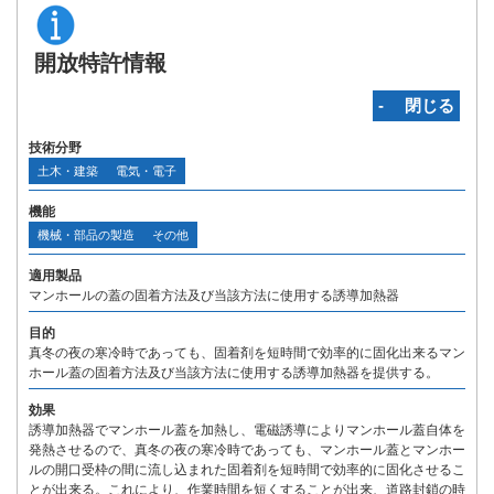
開放特許情報
‐ 閉じる
技術分野
土木・建築
電気・電子
機能
機械・部品の製造
その他
適用製品
マンホールの蓋の固着方法及び当該方法に使用する誘導加熱器
目的
真冬の夜の寒冷時であっても、固着剤を短時間で効率的に固化出来るマン
ホール蓋の固着方法及び当該方法に使用する誘導加熱器を提供する。
効果
誘導加熱器でマンホール蓋を加熱し、電磁誘導によりマンホール蓋自体を
発熱させるので、真冬の夜の寒冷時であっても、マンホール蓋とマンホー
ルの開口受枠の間に流し込まれた固着剤を短時間で効率的に固化させるこ
とが出来る。これにより、作業時間を短くすることが出来、道路封鎖の時