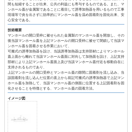
間も短縮することが出来、公共の利益にも寄与するものである。また、マ
ンホール蓋が金属製であることに着目して誘導加熱器を用いるもので工事
現場等で炎を出さずに効率的にマンホール蓋を温め固着剤を固化出来、安
心安全である。
技術概要
マンホールの開口受枠に被せられた金属製のマンホール蓋を開放し、その
後当該マンホール蓋を上記マンホールの開口受枠に被せて閉鎖して当該マ
ンホール蓋を固着させる作業において、
可搬式の誘導加熱器を設け、当該誘導加熱器は支持部材によりマンホール
蓋上面から離れて当該マンホール蓋面に対向して加熱面を設け、上記支持
部材により上記マンホール蓋面上及び当該マンホール蓋付近を移動自在に
支持されるものであり、
上記マンホールの開口受枠とマンホール蓋の隙間に固着剤を流し込み、当
該固着剤を流し込んだ位置の直上から前記可搬式の誘導加熱器で上記マン
ホール蓋を加熱して、当該マンホール蓋の側面に位置する上記固着剤を固
化させることを特徴とする、マンホール蓋の固着方法。
イメージ図