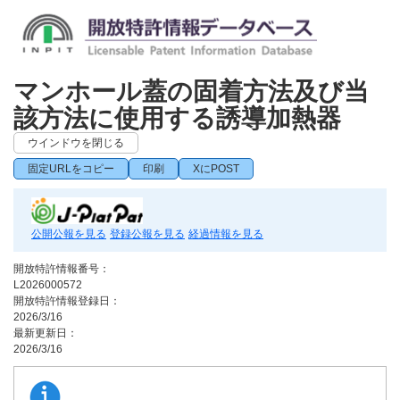
マンホール蓋の固着方法及び当
該方法に使用する誘導加熱器
ウインドウを閉じる
固定URLをコピー
印刷
XにPOST
公開公報を見る
登録公報を見る
経過情報を見る
開放特許情報番号：
L2026000572
開放特許情報登録日：
2026/3/16
最新更新日：
2026/3/16