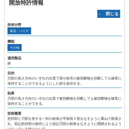
開放特許情報
‐ 閉じる
技術分野
食品・バイオ
機能
その他
適用製品
鋏
目的
刃部の長さ方向のいずれの位置で茎や枝等の被切断物を切断しても確実に
保持することができるようにした鋏を提供する。
効果
刃部の長さ方向のいずれの位置で被切断物を切断しても被切断物を確実に
保持することができる。
技術概要
把持部と刃部を有する一対の鋏体が平面視Ｘ形をなすように重ねて枢着さ
れ、前記把持部の操作により前記刃部が鋭角をなすように開閉されるよう