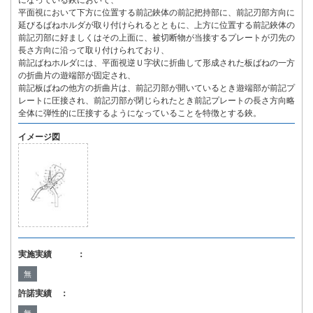
になっている鋏において、
平面視において下方に位置する前記鋏体の前記把持部に、前記刃部方向に
延びるばねホルダが取り付けられるとともに、上方に位置する前記鋏体の
前記刃部に好ましくはその上面に、被切断物が当接するプレートが刃先の
長さ方向に沿って取り付けられており、
前記ばねホルダには、平面視逆Ｕ字状に折曲して形成された板ばねの一方
の折曲片の遊端部が固定され、
前記板ばねの他方の折曲片は、前記刃部が開いているとき遊端部が前記プ
レートに圧接され、前記刃部が閉じられたとき前記プレートの長さ方向略
全体に弾性的に圧接するようになっていることを特徴とする鋏。
イメージ図
実施実績 ：
無
許諾実績 ：